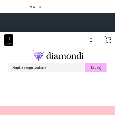
Przejść
do
PLN
treści
Szukaj