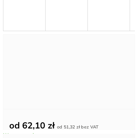
od
62,10 zł
Cena
od
51,32 zł
bez VAT
jednostkowa: