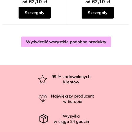
62,10 zł
62,10 zł
od
od
Szczegóły
Szczegóły
Wyświetlić wszystkie podobne produkty
S
t
99
% zadowolonych
Klientów
o
p
Największy producent
k
w Europie
a
Wysyłka
w ciągu
24
godzin