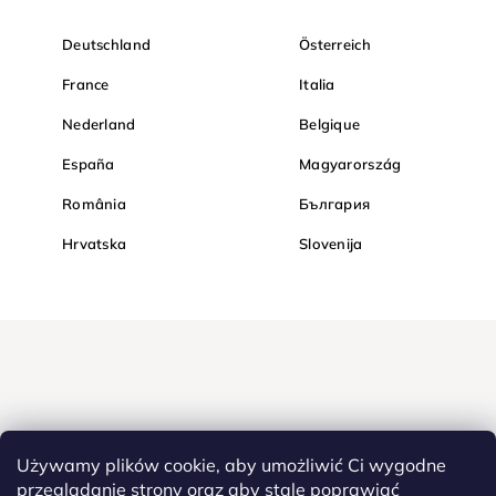
Deutschland
Österreich
France
Italia
Nederland
Belgique
España
Magyarország
România
България
Hrvatska
Slovenija
Używamy plików cookie, aby umożliwić Ci wygodne
przeglądanie strony oraz aby stale poprawiać