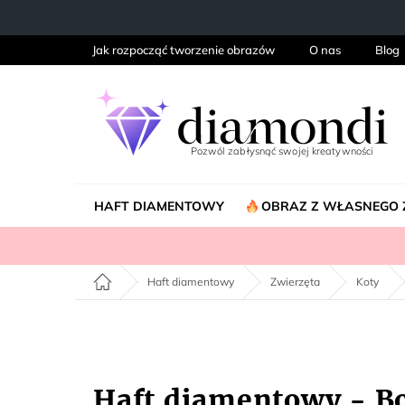
Przejść
do
treści
Jak rozpocząć tworzenie obrazów
O nas
Blog
HAFT DIAMENTOWY
OBRAZ Z WŁASNEGO 
Home
Haft diamentowy
Zwierzęta
Koty
Haft diamentowy - B