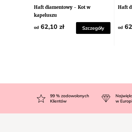
Haft diamentowy - Kot w
Haft d
kapeluszu
62,10 zł
62
od
od
Szczegóły
S
t
99
% zadowolonych
Najwięk
Klientów
w Europ
o
p
k
a