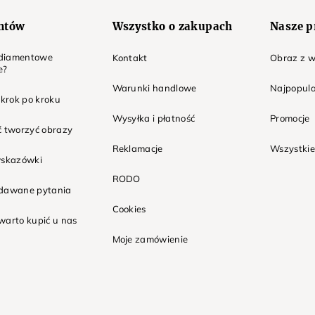
entów
Wszystko o zakupach
Nasze p
t diamentowe
Kontakt
Obraz z w
e?
Warunki handlowe
Najpopula
 krok po kroku
Wysyłka i płatność
Promocje
ć tworzyć obrazy
Reklamacje
Wszystkie
wskazówki
RODO
adawane pytania
Cookies
warto kupić u nas
Moje zamówienie