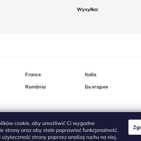
Wysyłka:
France
Italia
România
България
ików cookie, aby umożliwić Ci wygodne
Zg
Kupuj bezpiecznie w Dia
e strony oraz aby stale poprawiać funkcjonalność,
są całkowicie bezpieczn
 użyteczność strony poprzez analizę ruchu na niej.
serwerem są przesyłane 