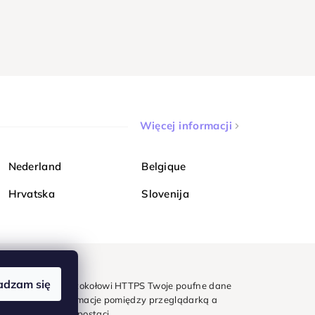
Więcej informacji
Nederland
Belgique
Hrvatska
Slovenija
adzam się
mondi. Dzięki protokołowi HTTPS Twoje poufne dane
e - wszystkie informacje pomiędzy przeglądarką a
w zaszyfrowanej postaci.