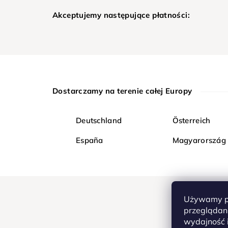
Akceptujemy następujące płatności:
Dostarczamy na terenie całej Europy
Deutschland
Österreich
España
Magyarország
Używamy pl
przeglądani
wydajność i