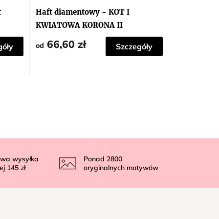
t
Haft diamentowy - KOT I
KWIATOWA KORONA II
66,60 zł
od
góły
Szczegóły
wa wysyłka
Ponad
2800
ej
145 zł
oryginalnych motywów