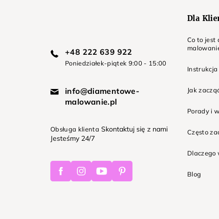
Dla Kli
Co to jes
malowani
+48 222 639 922
Poniedziałek-piątek 9:00 - 15:00
Instrukcja
info@diamentowe-
Jak zaczą
malowanie.pl
Porady i 
Skontaktuj się z nami
Obsługa klienta
Często z
Jesteśmy 24/7
Dlaczego 
Facebook
Instagram
Youtube
Pinterest
Blog