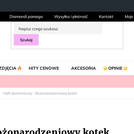
Diamondi pomaga
Wysyłka i płatność
Kontakt
Moje
Szukaj
ZDJĘCIA
HITY CENOWE
AKCESORIA
OPINIE
Haft diamentowy - Bożonarodzeniowy kotek
ożonarodzeniowy kotek