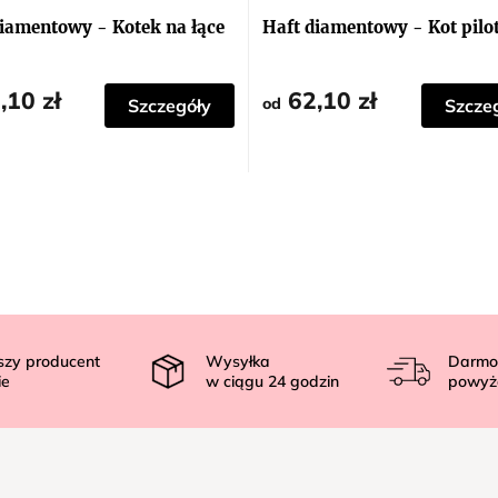
iamentowy - Kotek na łące
Haft diamentowy - Kot pilo
,10 zł
62,10 zł
od
Szczegóły
Szcze
szy producent
Wysyłka
Darmo
ie
w ciągu
24
godzin
powyż