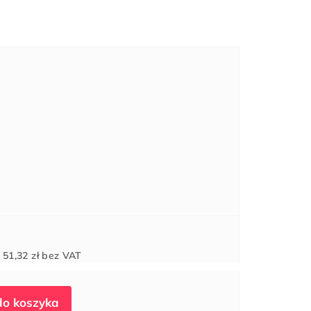
Cena
d
51,32 zł
bez VAT
jednostkowa: