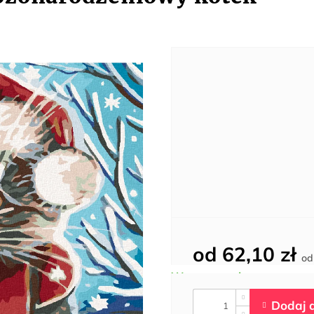
od
62,10 zł
o