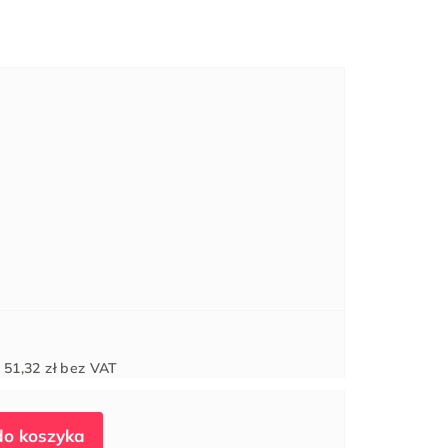
Cena
d
51,32 zł
bez VAT
jednostkowa: