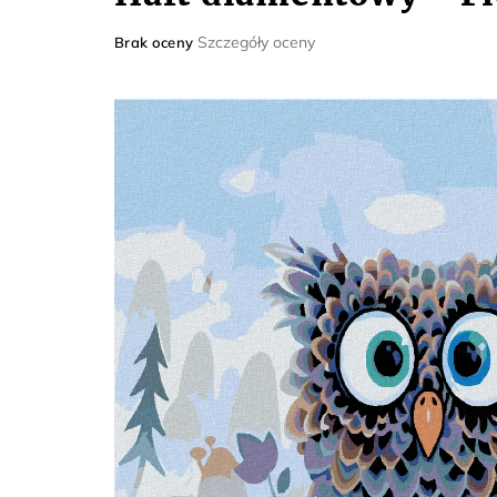
Średnia
Szczegóły oceny
Brak oceny
ocena
produktu
wynosi
0,0
na
5
gwiazdek.