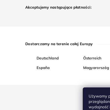
Akceptujemy następujące płatności:
Dostarczamy na terenie całej Europy
Deutschland
Österreich
España
Magyarország
Używamy pl
przeglądani
wydajność i