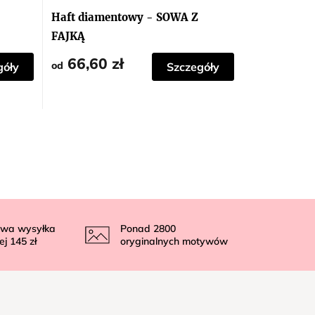
Haft diamentowy - SOWA Z
FAJKĄ
66,60 zł
od
góły
Szczegóły
wa wysyłka
Ponad
2800
ej
145 zł
oryginalnych motywów