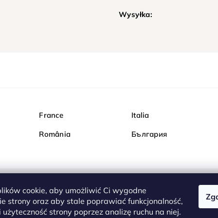
Wysyłka:
France
Italia
România
България
ików cookie, aby umożliwić Ci wygodne
Zg
Kupuj bezpiecznie w Dia
e strony oraz aby stale poprawiać funkcjonalność,
są całkowicie bezpieczn
 użyteczność strony poprzez analizę ruchu na niej.
serwerem są przesyłane 