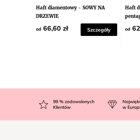
Haft diamentowy - SOWY NA
Haft 
DRZEWIE
penta
66,60 zł
62
od
od
Szczegóły
S
t
99
% zadowolonych
Najwięk
Klientów
w Europ
o
p
k
a