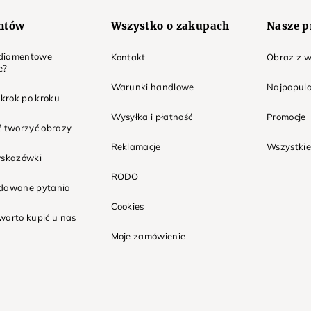
entów
Wszystko o zakupach
Nasze p
t diamentowe
Kontakt
Obraz z w
e?
Warunki handlowe
Najpopula
 krok po kroku
Wysyłka i płatność
Promocje
ć tworzyć obrazy
Reklamacje
Wszystkie
wskazówki
RODO
adawane pytania
Cookies
warto kupić u nas
Moje zamówienie