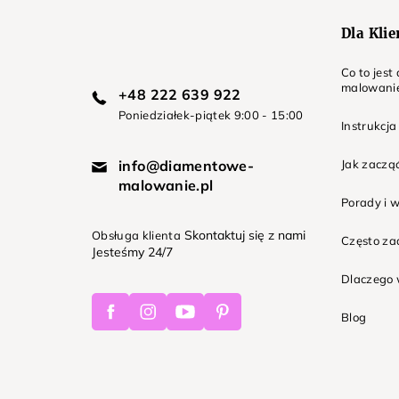
Dla Kli
Co to jes
malowani
+48 222 639 922
Poniedziałek-piątek 9:00 - 15:00
Instrukcja
info@diamentowe-
Jak zaczą
malowanie.pl
Porady i 
Skontaktuj się z nami
Obsługa klienta
Często z
Jesteśmy 24/7
Dlaczego 
Facebook
Instagram
Youtube
Pinterest
Blog