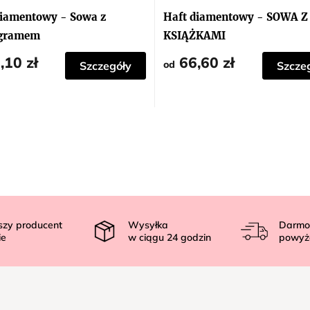
diamentowy - Sowa z
Haft diamentowy - SOWA Z
gramem
KSIĄŻKAMI
,10 zł
66,60 zł
od
Szczegóły
Szcze
szy producent
Wysyłka
Darmo
ie
w ciągu
24
godzin
powyż