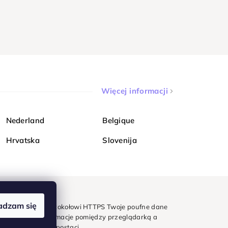
Więcej informacji
Nederland
Belgique
Hrvatska
Slovenija
adzam się
mondi. Dzięki protokołowi HTTPS Twoje poufne dane
e - wszystkie informacje pomiędzy przeglądarką a
w zaszyfrowanej postaci.