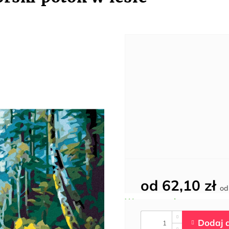
od
62,10 zł
o