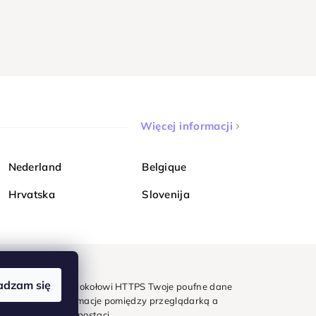
Więcej informacji
Nederland
Belgique
Hrvatska
Slovenija
adzam się
mondi. Dzięki protokołowi HTTPS Twoje poufne dane
e - wszystkie informacje pomiędzy przeglądarką a
w zaszyfrowanej postaci.