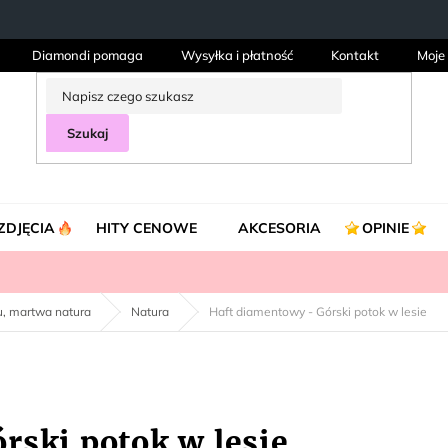
Diamondi pomaga
Wysyłka i płatność
Kontakt
Moje
Szukaj
ZDJĘCIA
HITY CENOWE
AKCESORIA
OPINIE
ku, martwa natura
Natura
Haft diamentowy - Górski potok w lesie
rski potok w lesie