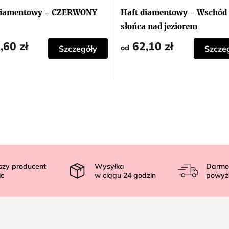
diamentowy - CZERWONY
Haft diamentowy - Wschód
słońca nad jeziorem
,60 zł
62,10 zł
od
Szczegóły
Szcze
szy producent
Wysyłka
Darmo
ie
w ciągu
24
godzin
powyż