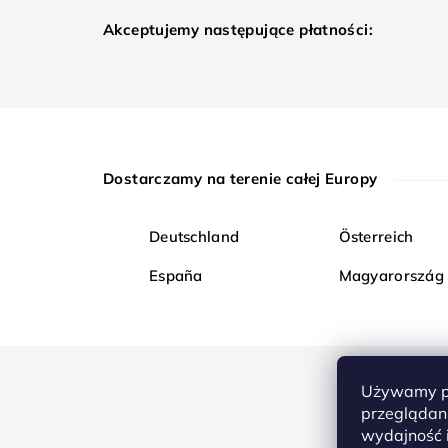
Akceptujemy następujące płatności:
Dostarczamy na terenie całej Europy
Deutschland
Österreich
España
Magyarország
Używamy pl
przeglądani
wydajność i