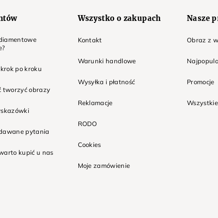
entów
Wszystko o zakupach
Nasze p
t diamentowe
Kontakt
Obraz z w
e?
Warunki handlowe
Najpopula
 krok po kroku
Wysyłka i płatność
Promocje
ć tworzyć obrazy
Reklamacje
Wszystkie
wskazówki
RODO
adawane pytania
Cookies
warto kupić u nas
Moje zamówienie