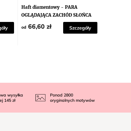
Haft diamentowy - PARA
OGLĄDAJĄCA ZACHÓD SŁOŃCA
66,60 zł
od
góły
Szczegóły
wa wysyłka
Ponad
2800
ej
145 zł
oryginalnych motywów