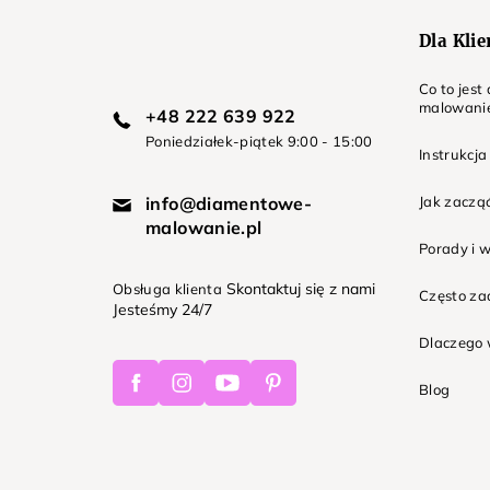
Dla Kli
Co to jes
malowani
+48 222 639 922
Poniedziałek-piątek 9:00 - 15:00
Instrukcja
info@diamentowe-
Jak zaczą
malowanie.pl
Porady i 
Skontaktuj się z nami
Obsługa klienta
Często z
Jesteśmy 24/7
Dlaczego 
Facebook
Instagram
Youtube
Pinterest
Blog