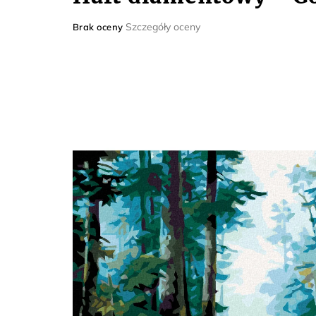
Średnia
Szczegóły oceny
Brak oceny
ocena
produktu
wynosi
0,0
na
5
gwiazdek.