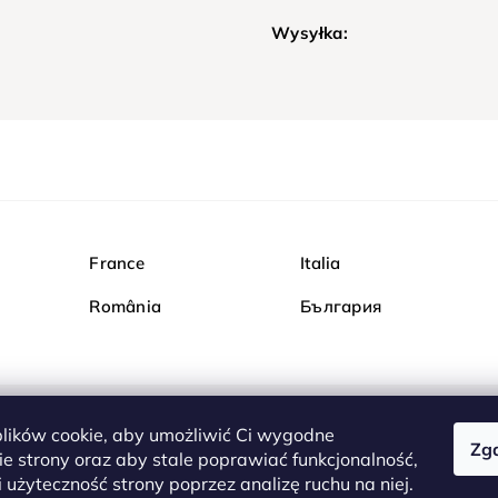
Wysyłka:
France
Italia
România
България
ików cookie, aby umożliwić Ci wygodne
Zg
Kupuj bezpiecznie w Dia
e strony oraz aby stale poprawiać funkcjonalność,
są całkowicie bezpieczn
 użyteczność strony poprzez analizę ruchu na niej.
serwerem są przesyłane 