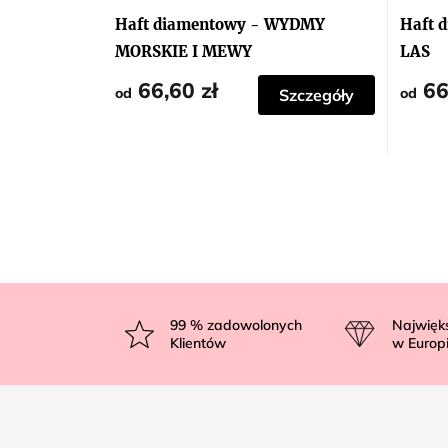
ocena
produktu
Haft diamentowy - WYDMY
Haft 
wynosi
5,0
MORSKIE I MEWY
LAS
na
5
66,60 zł
66
gwiazdek.
od
od
Szczegóły
S
t
99
% zadowolonych
Najwięk
Klientów
w Europ
o
p
k
a