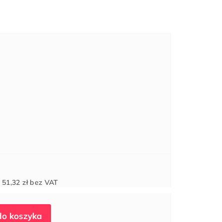
Cena
d
51,32 zł
bez VAT
jednostkowa: