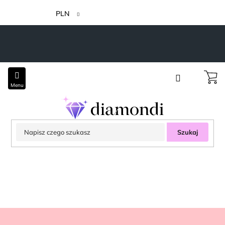
Przejść
do
PLN
treści
Szukaj