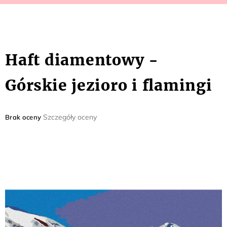
Haft diamentowy -
Górskie jezioro i flamingi
Średnia
Szczegóły oceny
Brak oceny
ocena
produktu
wynosi
0,0
na
5
gwiazdek.