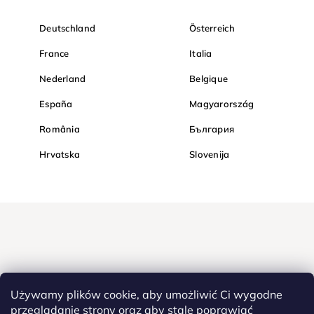
Deutschland
Österreich
France
Italia
Nederland
Belgique
España
Magyarország
România
България
Hrvatska
Slovenija
Używamy plików cookie, aby umożliwić Ci wygodne
przeglądanie strony oraz aby stale poprawiać