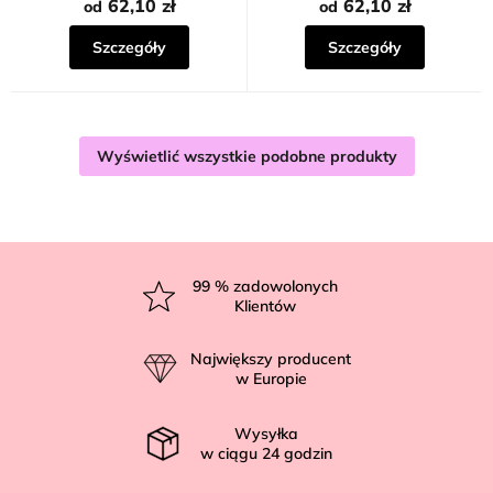
62,10 zł
62,10 zł
od
od
Szczegóły
Szczegóły
Wyświetlić wszystkie podobne produkty
S
t
99
% zadowolonych
Klientów
o
p
Największy producent
k
w Europie
a
Wysyłka
w ciągu
24
godzin