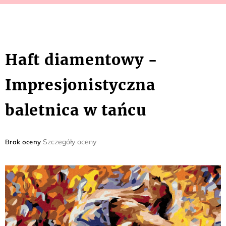
Haft diamentowy -
Impresjonistyczna
baletnica w tańcu
Średnia
Szczegóły oceny
Brak oceny
ocena
produktu
wynosi
0,0
na
5
gwiazdek.