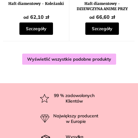
Haft diamentowy - Koleżanki
Haft diamentowy -
DZIEWCZYNA ANIME PRZY
DRZEWIE
62,10 zł
66,60 zł
od
od
Szczegóły
Szczegóły
Wyświetlić wszystkie podobne produkty
S
t
99
% zadowolonych
Klientów
o
p
Największy producent
k
w Europie
a
Wysyłka