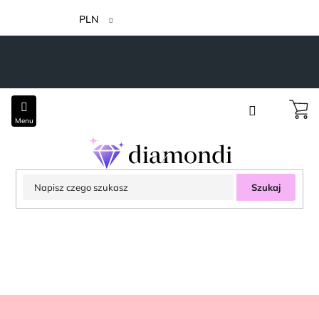
Przejść
do
PLN
treści
Szukaj