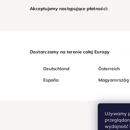
Akceptujemy następujące płatności:
Dostarczamy na terenie całej Europy
Deutschland
Österreich
España
Magyarország
Używamy pl
przeglądani
wydajność i