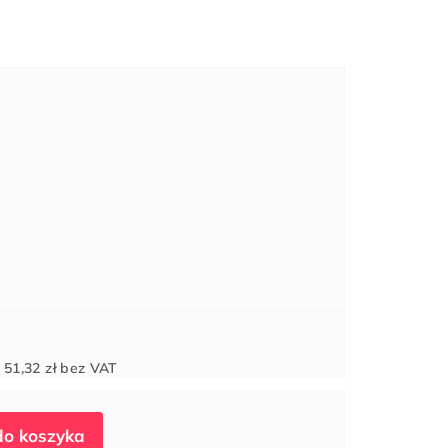
Cena
d
51,32 zł
bez VAT
jednostkowa: