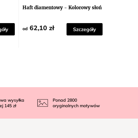
Haft diamentowy - Kolorowy słoń
62,10 zł
od
góły
Szczegóły
wa wysyłka
Ponad
2800
ej
145 zł
oryginalnych motywów