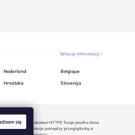
Więcej informacji
Nederland
Belgique
Hrvatska
Slovenija
adzam się
mondi. Dzięki protokołowi HTTPS Twoje poufne dane
e - wszystkie informacje pomiędzy przeglądarką a
w zaszyfrowanej postaci.