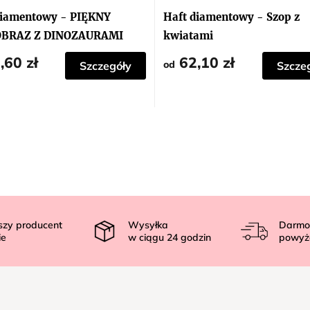
diamentowy - PIĘKNY
Haft diamentowy - Szop z
OBRAZ Z DINOZAURAMI
kwiatami
,60 zł
62,10 zł
od
Szczegóły
Szcze
szy producent
Wysyłka
Darmo
ie
w ciągu
24
godzin
powyż