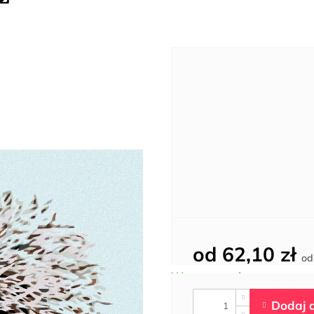
od
62,10 zł
o