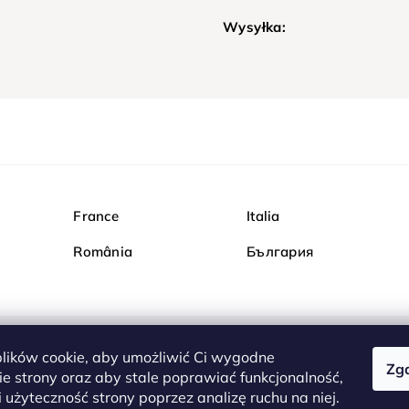
Wysyłka:
France
Italia
România
България
ików cookie, aby umożliwić Ci wygodne
Zg
Kupuj bezpiecznie w Dia
e strony oraz aby stale poprawiać funkcjonalność,
są całkowicie bezpieczn
 użyteczność strony poprzez analizę ruchu na niej.
serwerem są przesyłane 