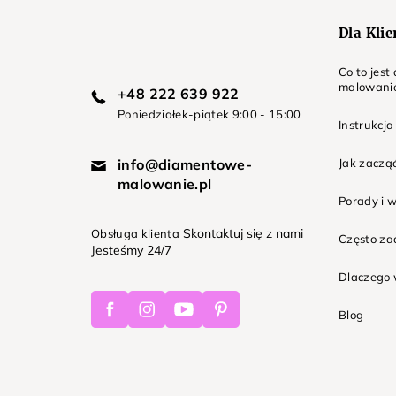
Dla Kli
Co to jes
malowani
+48 222 639 922
Poniedziałek-piątek 9:00 - 15:00
Instrukcja
info@diamentowe-
Jak zaczą
malowanie.pl
Porady i 
Skontaktuj się z nami
Obsługa klienta
Często z
Jesteśmy 24/7
Dlaczego 
Facebook
Instagram
Youtube
Pinterest
Blog