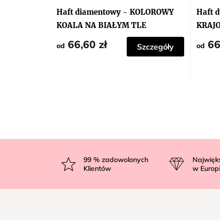
Haft diamentowy - KOLOROWY
Haft 
KOALA NA BIAŁYM TLE
KRAJ
66,60 zł
66
od
od
Szczegóły
S
t
99
% zadowolonych
Najwięk
Klientów
w Europ
o
p
k
a