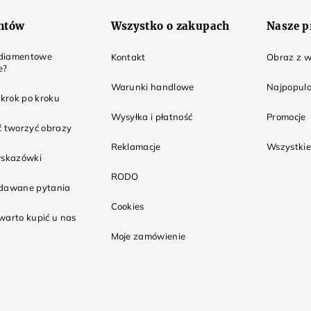
entów
Wszystko o zakupach
Nasze p
t diamentowe
Kontakt
Obraz z w
e?
Warunki handlowe
Najpopula
 krok po kroku
Wysyłka i płatność
Promocje
ć tworzyć obrazy
Reklamacje
Wszystkie
wskazówki
RODO
adawane pytania
Cookies
warto kupić u nas
Moje zamówienie