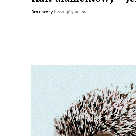
Średnia
Szczegóły oceny
Brak oceny
ocena
produktu
wynosi
0,0
na
5
gwiazdek.