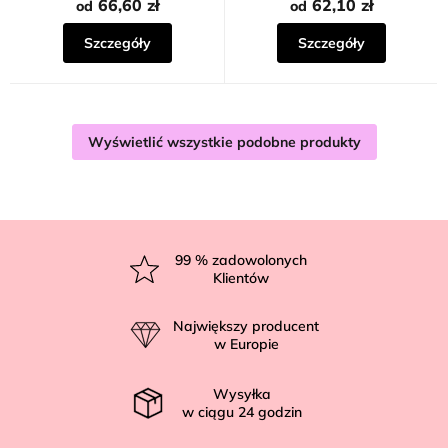
66,60 zł
62,10 zł
od
od
Szczegóły
Szczegóły
Wyświetlić wszystkie podobne produkty
S
t
99
% zadowolonych
Klientów
o
p
Największy producent
k
w Europie
a
Wysyłka
w ciągu
24
godzin