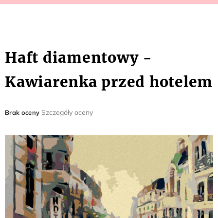
Haft diamentowy -
Kawiarenka przed hotelem
Średnia
Szczegóły oceny
Brak oceny
ocena
produktu
wynosi
0,0
na
5
gwiazdek.