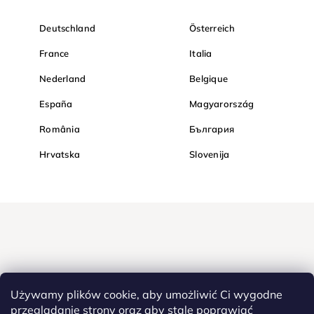
Deutschland
Österreich
France
Italia
Nederland
Belgique
España
Magyarország
România
България
Hrvatska
Slovenija
Używamy plików cookie, aby umożliwić Ci wygodne
przeglądanie strony oraz aby stale poprawiać