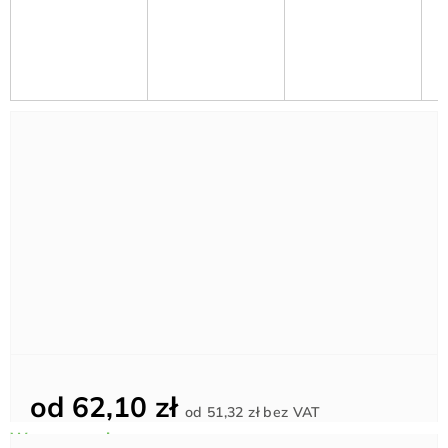
od
62,10 zł
Cena
od
51,32 zł
bez VAT
jednostkowa: