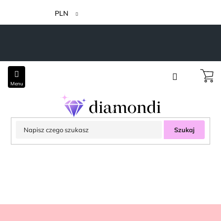
Przejść
do
PLN
treści
Szukaj