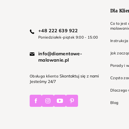
Dla Kli
Co to jes
malowani
+48 222 639 922
Poniedziałek-piątek 9:00 - 15:00
Instrukcja
info@diamentowe-
Jak zaczą
malowanie.pl
Porady i 
Skontaktuj się z nami
Obsługa klienta
Często z
Jesteśmy 24/7
Dlaczego 
Facebook
Instagram
Youtube
Pinterest
Blog