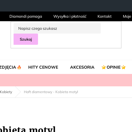
Diamondi pomaga
Wysyłka i płatność
Kontakt
Moje
Szukaj
ZDJĘCIA
HITY CENOWE
AKCESORIA
OPINIE
Kobiety
Haft diamentowy - Kobieta motyl
bieta motyl