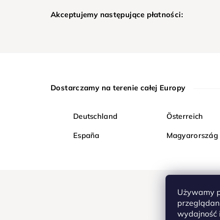
Akceptujemy następujące płatności:
Dostarczamy na terenie całej Europy
Deutschland
Österreich
España
Magyarország
Używamy pl
przeglądani
wydajność i