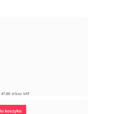
Cena
d
47,60 zł
bez VAT
jednostkowa: