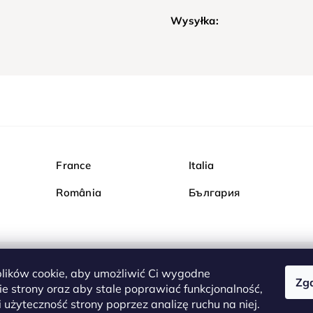
Wysyłka:
France
Italia
România
България
ików cookie, aby umożliwić Ci wygodne
Zg
Kupuj bezpiecznie w Dia
e strony oraz aby stale poprawiać funkcjonalność,
są całkowicie bezpieczn
 użyteczność strony poprzez analizę ruchu na niej.
serwerem są przesyłane 