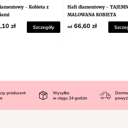
iamentowy - Kobieta z
Haft diamentowy - TAJEM
iami
MALOWANA KOBIETA
,10 zł
66,60 zł
od
Szczegóły
Szcze
szy producent
Wysyłka
Darmo
ie
w ciągu
24
godzin
powyż