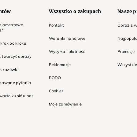
entów
Wszystko o zakupach
Nasze p
t diamentowe
Kontakt
Obraz z w
e?
Warunki handlowe
Najpopula
 krok po kroku
Wysyłka i płatność
Promocje
ć tworzyć obrazy
Reklamacje
Wszystkie
wskazówki
RODO
adawane pytania
Cookies
warto kupić u nas
Moje zamówienie