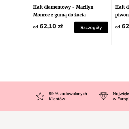
Haft diamentowy - Marilyn
Haft d
Monroe z gumą do żucia
piwon
62,10 zł
62
od
od
Szczegóły
S
t
99
% zadowolonych
Najwięk
Klientów
w Europ
o
p
k
a