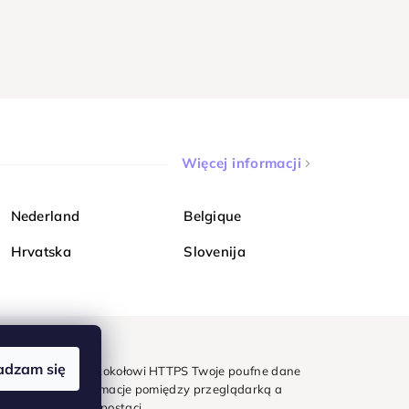
Więcej informacji
Nederland
Belgique
Hrvatska
Slovenija
adzam się
mondi. Dzięki protokołowi HTTPS Twoje poufne dane
e - wszystkie informacje pomiędzy przeglądarką a
w zaszyfrowanej postaci.