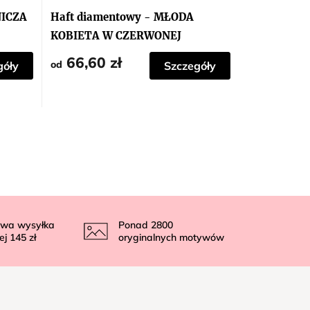
NICZA
Haft diamentowy - MŁODA
KOBIETA W CZERWONEJ
SUKIENCE
66,60 zł
od
góły
Szczegóły
wa wysyłka
Ponad
2800
ej
145 zł
oryginalnych motywów