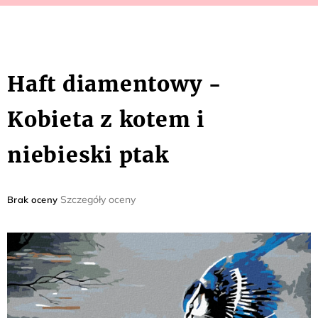
Haft diamentowy -
Kobieta z kotem i
niebieski ptak
Średnia
Szczegóły oceny
Brak oceny
ocena
produktu
wynosi
0,0
na
5
gwiazdek.