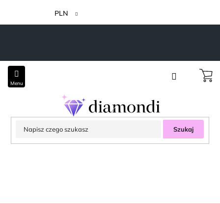
Przejść
do
PLN
treści
Szukaj