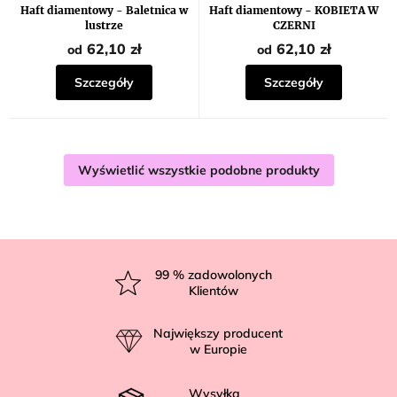
Haft diamentowy - Baletnica w
Haft diamentowy - KOBIETA W
lustrze
CZERNI
62,10 zł
62,10 zł
od
od
Szczegóły
Szczegóły
Wyświetlić wszystkie podobne produkty
S
t
99
% zadowolonych
Klientów
o
p
Największy producent
k
w Europie
a
Wysyłka