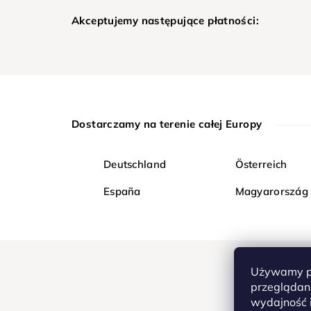
Akceptujemy następujące płatności:
Dostarczamy na terenie całej Europy
Deutschland
Österreich
España
Magyarország
Używamy pl
przeglądani
wydajność i