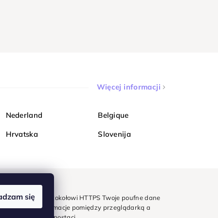
Więcej informacji
Nederland
Belgique
Hrvatska
Slovenija
adzam się
mondi. Dzięki protokołowi HTTPS Twoje poufne dane
e - wszystkie informacje pomiędzy przeglądarką a
w zaszyfrowanej postaci.