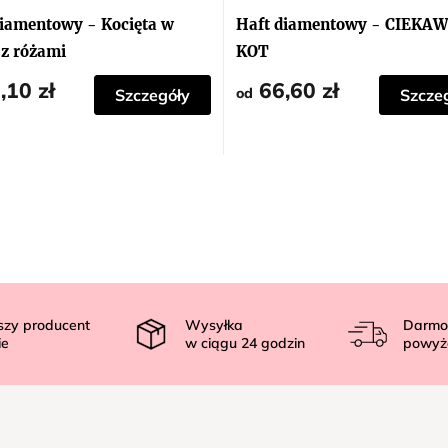
diamentowy - Kocięta w
Haft diamentowy - CIEKAW
 z różami
KOT
,10 zł
66,60 zł
od
Szczegóły
Szcze
szy producent
Wysyłka
Darmo
ie
w ciągu
24
godzin
powyż