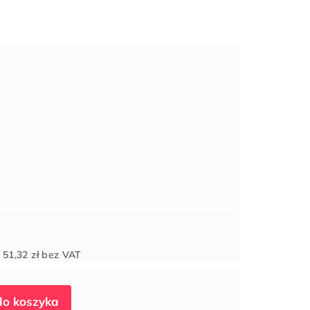
Cena
d
51,32 zł
bez VAT
jednostkowa: