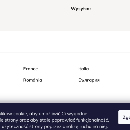
Wysyłka:
France
Italia
România
България
ików cookie, aby umożliwić Ci wygodne
Zg
Kupuj bezpiecznie w Dia
e strony oraz aby stale poprawiać funkcjonalność,
są całkowicie bezpieczn
 użyteczność strony poprzez analizę ruchu na niej.
serwerem są przesyłane 