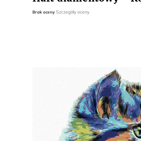
Średnia
Szczegóły oceny
Brak oceny
ocena
produktu
wynosi
0,0
na
5
gwiazdek.