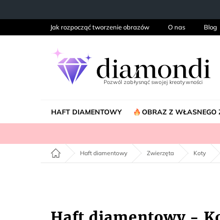
Przejść
do
treści
Jak rozpocząć tworzenie obrazów
O nas
Blog
HAFT DIAMENTOWY
OBRAZ Z WŁASNEGO 
Home
Haft diamentowy
Zwierzęta
Koty
Haft diamentowy - K