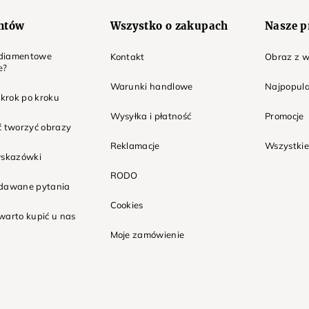
entów
Wszystko o zakupach
Nasze p
t diamentowe
Kontakt
Obraz z w
e?
Warunki handlowe
Najpopula
 krok po kroku
Wysyłka i płatność
Promocje
ć tworzyć obrazy
Reklamacje
Wszystkie
wskazówki
RODO
adawane pytania
Cookies
warto kupić u nas
Moje zamówienie