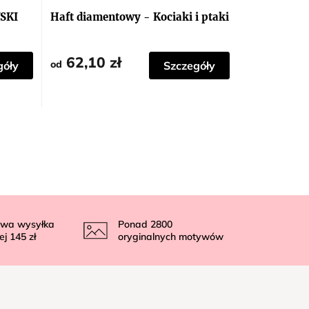
SKI
Haft diamentowy - Kociaki i ptaki
62,10 zł
od
góły
Szczegóły
wa wysyłka
Ponad
2800
ej
145 zł
oryginalnych motywów