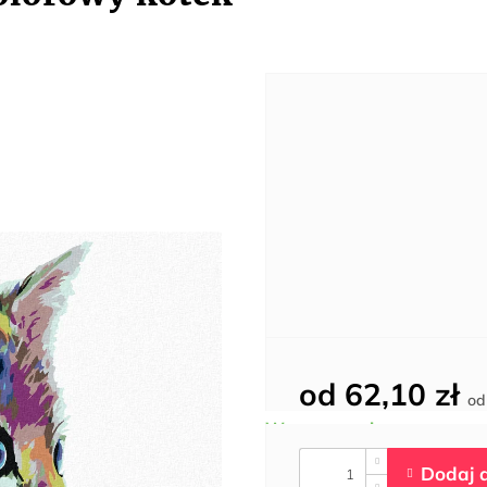
od
62,10 zł
o