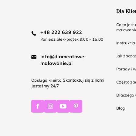
Dla Kli
Co to jes
malowani
+48 222 639 922
Poniedziałek-piątek 9:00 - 15:00
Instrukcja
info@diamentowe-
Jak zaczą
malowanie.pl
Porady i 
Skontaktuj się z nami
Obsługa klienta
Często z
Jesteśmy 24/7
Dlaczego 
Facebook
Instagram
Youtube
Pinterest
Blog