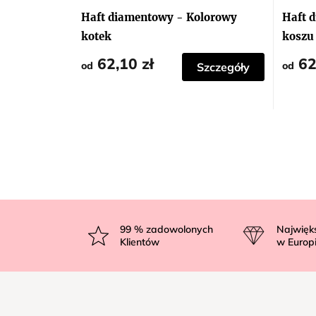
Haft diamentowy - Kolorowy
Haft 
kotek
koszu
62,10 zł
62
od
od
Szczegóły
S
t
99
% zadowolonych
Najwięk
Klientów
w Europ
o
p
k
a