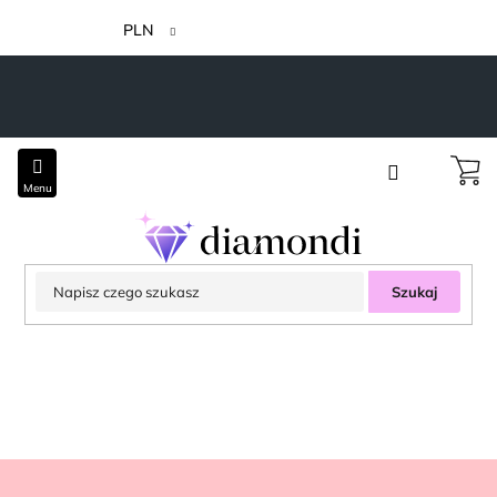
Przejść
do
PLN
treści
Szukaj