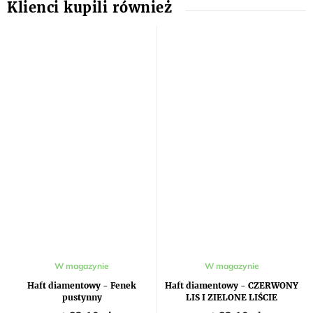
Średnia
W magazynie
W magazynie
ocena
produktu
Haft diamentowy - Fenek
Haft diamentowy - CZERWONY
wynosi
pustynny
LIS I ZIELONE LIŚCIE
5,0