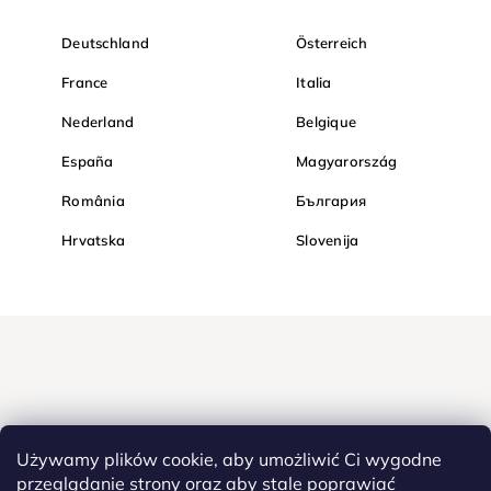
Deutschland
Österreich
France
Italia
Nederland
Belgique
España
Magyarország
România
България
Hrvatska
Slovenija
Używamy plików cookie, aby umożliwić Ci wygodne
przeglądanie strony oraz aby stale poprawiać