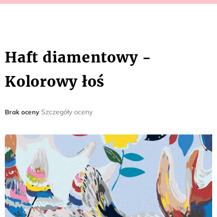
Haft diamentowy -
Kolorowy łoś
Średnia
Szczegóły oceny
Brak oceny
ocena
produktu
wynosi
0,0
na
5
gwiazdek.