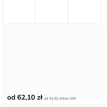
od
62,10 zł
Cena
od
51,32 zł
bez VAT
jednostkowa: