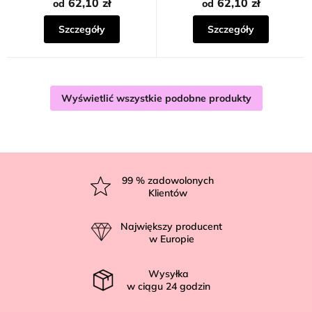
na
62,10 zł
62,10 zł
od
od
5
gwiazdek.
Szczegóły
Szczegóły
Wyświetlić wszystkie podobne produkty
S
t
99
% zadowolonych
Klientów
o
p
Największy producent
k
w Europie
a
Wysyłka
w ciągu
24
godzin