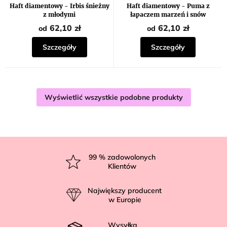
Haft diamentowy - Irbis śnieżny
Haft diamentowy - Puma z
z młodymi
łapaczem marzeń i snów
62,10 zł
62,10 zł
od
od
Szczegóły
Szczegóły
Wyświetlić wszystkie podobne produkty
S
t
99
% zadowolonych
Klientów
o
p
Największy producent
k
w Europie
a
Wysyłka