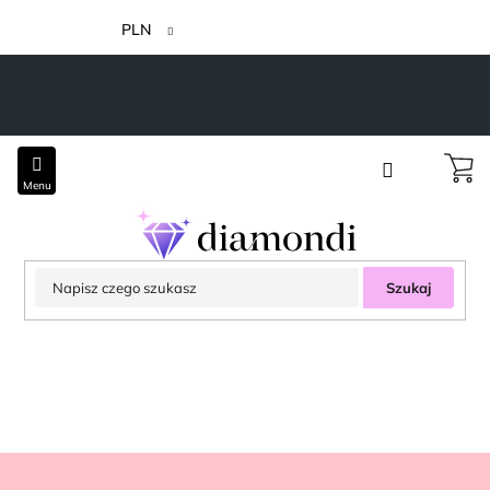
Przejść
do
PLN
treści
Szukaj