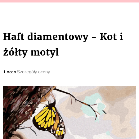
Haft diamentowy - Kot i
żółty motyl
Średnia
Szczegóły oceny
1 ocen
ocena
produktu
wynosi
5,0
na
5
gwiazdek.