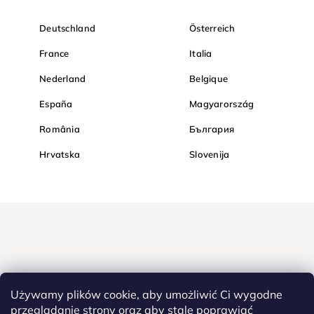
Deutschland
Österreich
France
Italia
Nederland
Belgique
España
Magyarország
România
България
Hrvatska
Slovenija
Używamy plików cookie, aby umożliwić Ci wygodne
przeglądanie strony oraz aby stale poprawiać