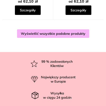
62,10 zł
62,10 zł
od
od
Szczegóły
Szczegóły
Wyświetlić wszystkie podobne produkty
S
t
99
% zadowolonych
Klientów
o
p
Największy producent
k
w Europie
a
Wysyłka
w ciągu
24
godzin