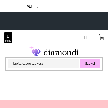
Przejść
do
PLN
treści
Szukaj