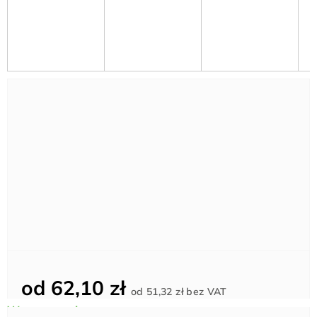
od
62,10 zł
Cena
od
51,32 zł
bez VAT
jednostkowa: