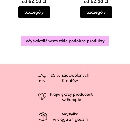
na
62,10 zł
62,10 zł
od
od
5
gwiazdek.
Szczegóły
Szczegóły
Wyświetlić wszystkie podobne produkty
S
t
99
% zadowolonych
Klientów
o
p
Największy producent
k
w Europie
a
Wysyłka
w ciągu
24
godzin