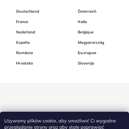
Deutschland
Österreich
France
Italia
Nederland
Belgique
España
Magyarország
România
България
Hrvatska
Slovenija
Używamy plików cookie, aby umożliwić Ci wygodne
przeglądanie strony oraz aby stale poprawiać