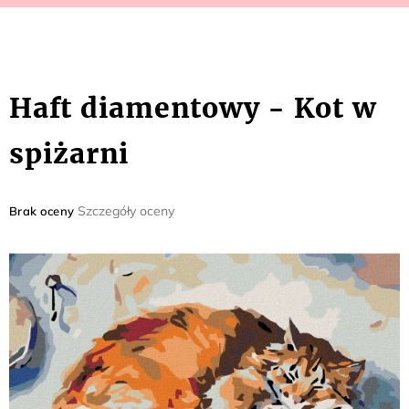
Haft diamentowy - Kot w
spiżarni
Średnia
Szczegóły oceny
Brak oceny
ocena
produktu
wynosi
0,0
na
5
gwiazdek.