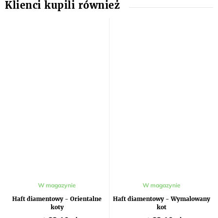
Średnia
W magazynie
W magazynie
ocena
produktu
Haft diamentowy - Orientalne
Haft diamentowy - Wymalowany
wynosi
koty
kot
5,0