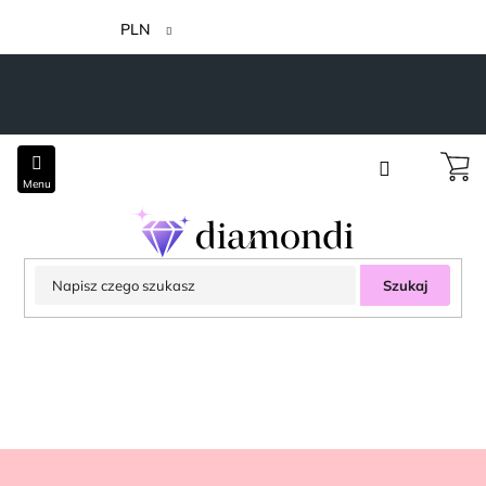
Przejść
do
PLN
treści
Szukaj