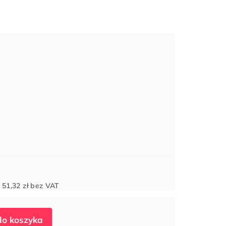
Cena
d
51,32 zł
bez VAT
jednostkowa: