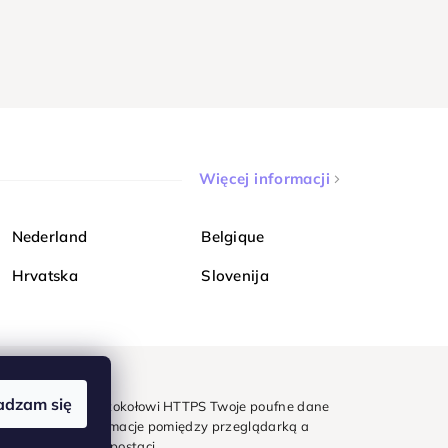
Więcej informacji
Nederland
Belgique
Hrvatska
Slovenija
adzam się
mondi. Dzięki protokołowi HTTPS Twoje poufne dane
e - wszystkie informacje pomiędzy przeglądarką a
w zaszyfrowanej postaci.