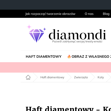
Przejść
do
treści
Jak rozpocząć tworzenie obrazów
O nas
Blog
HAFT DIAMENTOWY
OBRAZ Z WŁASNEGO 
Home
Haft diamentowy
Zwierzęta
Koty
Haft diamentowy - Kot