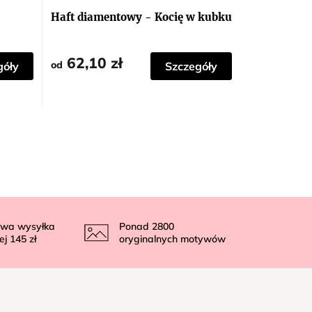
Haft diamentowy - Kocię w kubku
62,10 zł
od
góły
Szczegóły
wa wysyłka
Ponad
2800
ej
145 zł
oryginalnych motywów