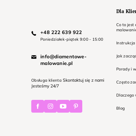
Dla Kli
Co to jes
malowani
+48 222 639 922
Poniedziałek-piątek 9:00 - 15:00
Instrukcja
info@diamentowe-
Jak zaczą
malowanie.pl
Porady i 
Skontaktuj się z nami
Obsługa klienta
Często z
Jesteśmy 24/7
Dlaczego 
Facebook
Instagram
Youtube
Pinterest
Blog