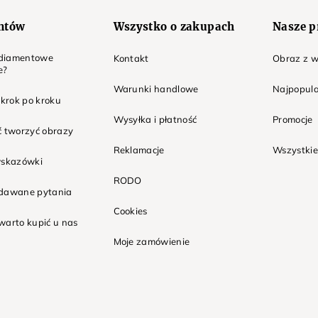
entów
Wszystko o zakupach
Nasze p
t diamentowe
Kontakt
Obraz z w
e?
Warunki handlowe
Najpopula
 krok po kroku
Wysyłka i płatność
Promocje
ć tworzyć obrazy
Reklamacje
Wszystkie
wskazówki
RODO
adawane pytania
Cookies
warto kupić u nas
Moje zamówienie