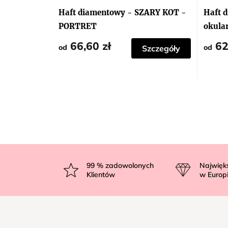
ocena
ocena
produktu
produk
Haft diamentowy - SZARY KOT -
Haft 
wynosi
wynosi
5,0
5,0
PORTRET
okula
na
na
5
5
66,60 zł
62
gwiazdek.
gwiazd
od
od
Szczegóły
S
t
99
% zadowolonych
Najwięk
Klientów
w Europ
o
p
k
a