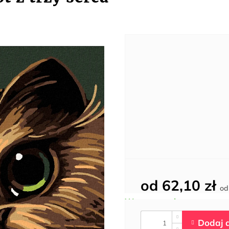
od
62,10 zł
o