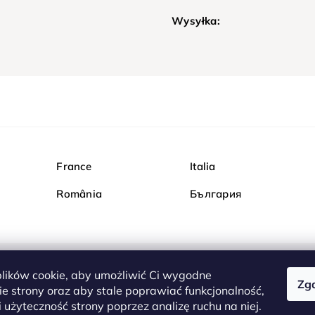
Wysyłka:
France
Italia
România
България
ików cookie, aby umożliwić Ci wygodne
Zg
Kupuj bezpiecznie w Dia
e strony oraz aby stale poprawiać funkcjonalność,
są całkowicie bezpieczn
 użyteczność strony poprzez analizę ruchu na niej.
serwerem są przesyłane 