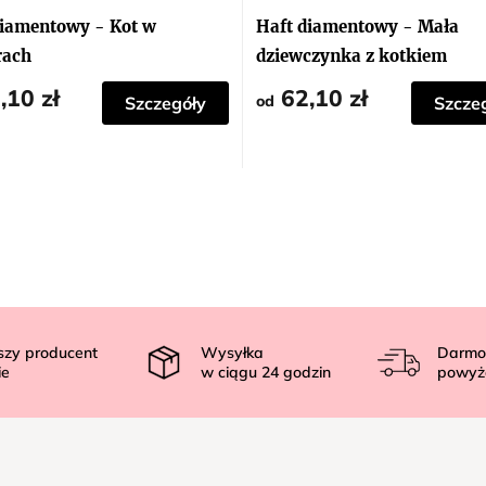
tu
diamentowy - Kot w
Haft diamentowy - Mała
rach
dziewczynka z kotkiem
,10 zł
62,10 zł
ek.
od
Szczegóły
Szcze
szy producent
Wysyłka
Darmo
ie
w ciągu
24
godzin
powyż