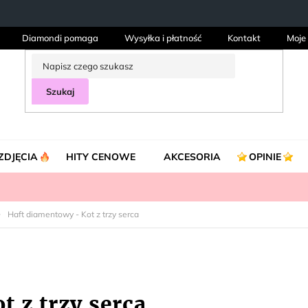
Diamondi pomaga
Wysyłka i płatność
Kontakt
Moje
Szukaj
ZDJĘCIA
HITY CENOWE
AKCESORIA
OPINIE
Haft diamentowy - Kot z trzy serca
 z trzy serca