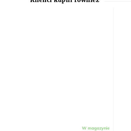
W magazynie
Średnia
Średnia