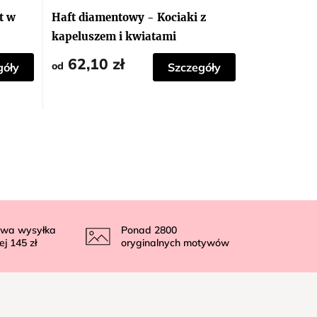
t w
Haft diamentowy - Kociaki z
kapeluszem i kwiatami
62,10 zł
od
góły
Szczegóły
wa wysyłka
Ponad
2800
ej
145 zł
oryginalnych motywów