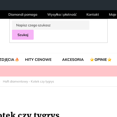
Diamondi pomaga
Wysyłka i płatność
Kontakt
Moje
Szukaj
ZDJĘCIA
HITY CENOWE
AKCESORIA
OPINIE
Haft diamentowy - Kotek czy tygrys
tek czy tygrys