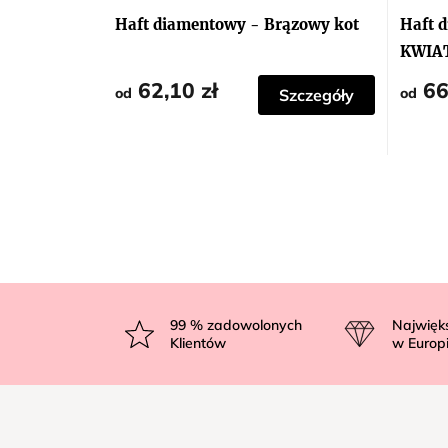
Haft diamentowy - Brązowy kot
Haft 
KWIA
62,10 zł
66
od
od
Szczegóły
S
t
99
% zadowolonych
Najwięk
Klientów
w Europ
o
p
k
a