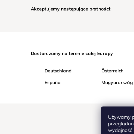
Akceptujemy następujące płatności:
Dostarczamy na terenie całej Europy
Deutschland
Österreich
España
Magyarország
Używamy pl
przeglądani
wydajność i