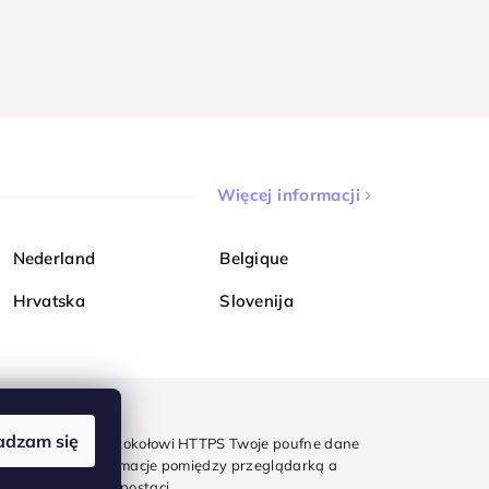
Więcej informacji
Nederland
Belgique
Hrvatska
Slovenija
adzam się
mondi. Dzięki protokołowi HTTPS Twoje poufne dane
e - wszystkie informacje pomiędzy przeglądarką a
w zaszyfrowanej postaci.