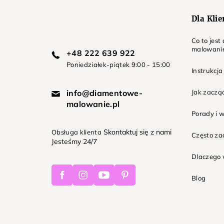
Dla Kli
Co to jes
malowani
+48 222 639 922
Poniedziałek-piątek 9:00 - 15:00
Instrukcja
info@diamentowe-
Jak zaczą
malowanie.pl
Porady i 
Skontaktuj się z nami
Obsługa klienta
Często z
Jesteśmy 24/7
Dlaczego 
Facebook
Instagram
Youtube
Pinterest
Blog