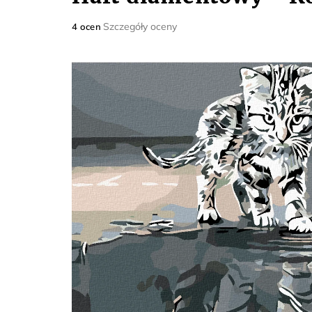
Średnia
Szczegóły oceny
4 ocen
ocena
produktu
wynosi
5,0
na
5
gwiazdek.