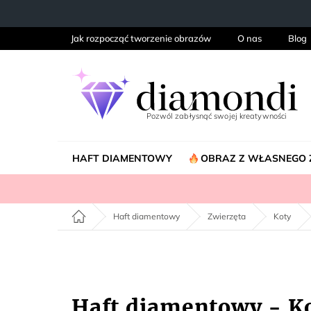
Przejść
do
treści
Jak rozpocząć tworzenie obrazów
O nas
Blog
HAFT DIAMENTOWY
OBRAZ Z WŁASNEGO 
Home
Haft diamentowy
Zwierzęta
Koty
Haft diamentowy - Ko