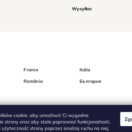
Wysyłka:
France
Italia
România
България
ików cookie, aby umożliwić Ci wygodne
Zg
Kupuj bezpiecznie w Dia
e strony oraz aby stale poprawiać funkcjonalność,
są całkowicie bezpieczn
 użyteczność strony poprzez analizę ruchu na niej.
serwerem są przesyłane 