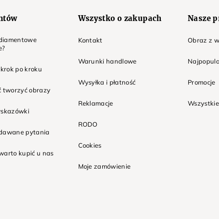
entów
Wszystko o zakupach
Nasze p
t diamentowe
Kontakt
Obraz z w
e?
Warunki handlowe
Najpopula
 krok po kroku
Wysyłka i płatność
Promocje
ć tworzyć obrazy
Reklamacje
Wszystkie
wskazówki
RODO
adawane pytania
Cookies
warto kupić u nas
Moje zamówienie