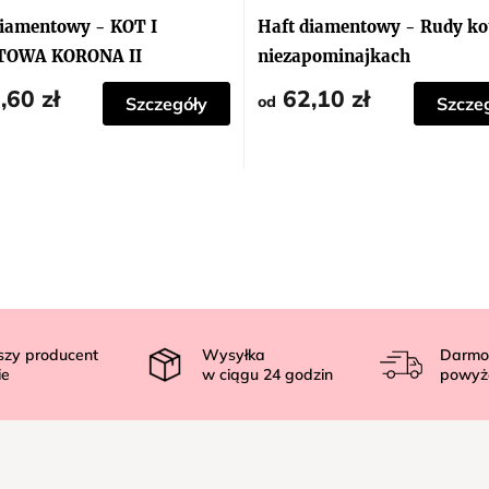
ocena
produktu
diamentowy - KOT I
Haft diamentowy - Rudy ko
wynosi
5,0
TOWA KORONA II
niezapominajkach
na
5
,60 zł
62,10 zł
gwiazdek.
od
Szczegóły
Szcze
szy producent
Wysyłka
Darmo
ie
w ciągu
24
godzin
powyż