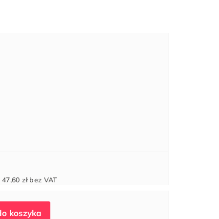
Cena
d
47,60 zł
bez VAT
jednostkowa: