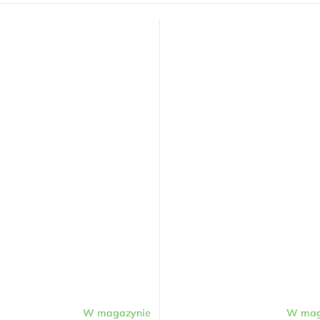
W magazynie
W mag
Średnia