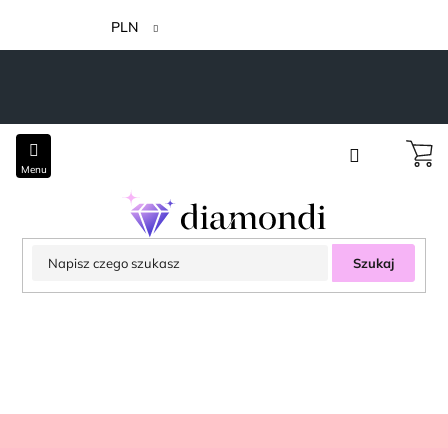
Przejść
do
PLN
treści
Szukaj