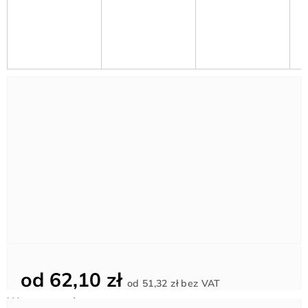
od
62,10 zł
Cena
od
51,32 zł
bez VAT
jednostkowa: