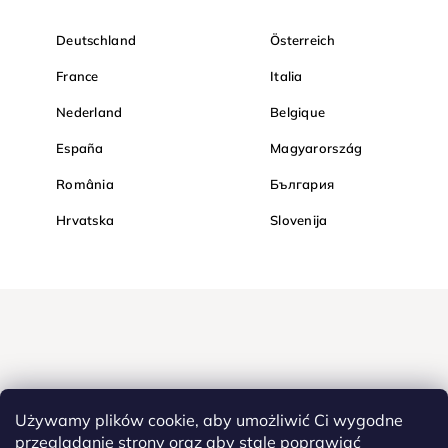
Deutschland
Österreich
France
Italia
Nederland
Belgique
España
Magyarország
România
България
Hrvatska
Slovenija
Używamy plików cookie, aby umożliwić Ci wygodne
przeglądanie strony oraz aby stale poprawiać