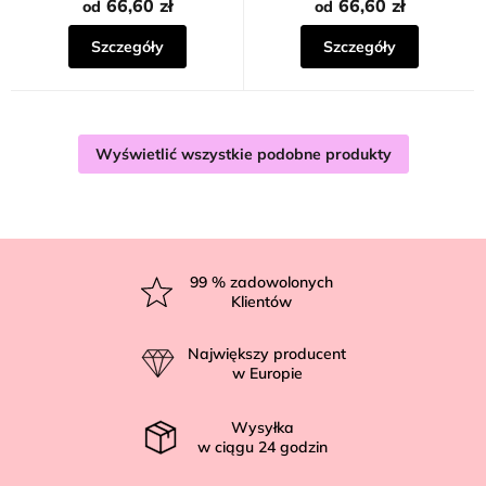
66,60 zł
66,60 zł
od
od
Szczegóły
Szczegóły
Wyświetlić wszystkie podobne produkty
S
t
99
% zadowolonych
Klientów
o
p
Największy producent
k
w Europie
a
Wysyłka
w ciągu
24
godzin