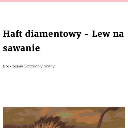
Haft diamentowy - Lew na
sawanie
Średnia
Szczegóły oceny
Brak oceny
ocena
produktu
wynosi
0,0
na
5
gwiazdek.