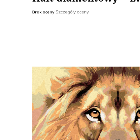
Średnia
Szczegóły oceny
Brak oceny
ocena
produktu
wynosi
0,0
na
5
gwiazdek.