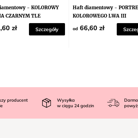
diamentowy - KOLOROWY
Haft diamentowy - PORTR
NA CZARNYM TLE
KOLOROWEGO LWA III
,60 zł
66,60 zł
od
Szczegóły
Szcze
szy producent
Wysyłka
Darmo
ie
w ciągu
24
godzin
powyż