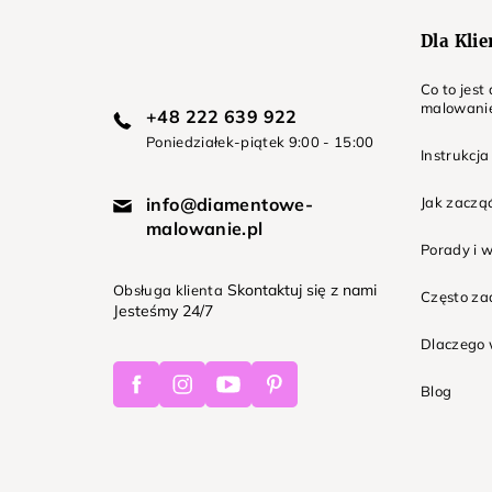
Dla Kli
Co to jes
malowani
+48 222 639 922
Poniedziałek-piątek 9:00 - 15:00
Instrukcja
info@diamentowe-
Jak zaczą
malowanie.pl
Porady i 
Skontaktuj się z nami
Obsługa klienta
Często z
Jesteśmy 24/7
Dlaczego 
Facebook
Instagram
Youtube
Pinterest
Blog