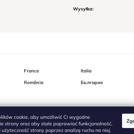
Wysyłka:
France
Italia
România
България
ików cookie, aby umożliwić Ci wygodne
Zg
Kupuj bezpiecznie w Dia
e strony oraz aby stale poprawiać funkcjonalność,
są całkowicie bezpieczn
 użyteczność strony poprzez analizę ruchu na niej.
serwerem są przesyłane 