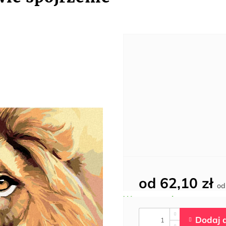
od
62,10 zł
o