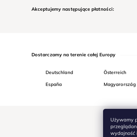
Akceptujemy następujące płatności:
Dostarczamy na terenie całej Europy
Deutschland
Österreich
España
Magyarország
Używamy pl
przeglądani
wydajność i