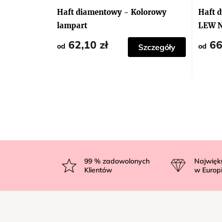
Haft diamentowy - Kolorowy
Haft 
lampart
LEW 
62,10 zł
66
od
od
Szczegóły
S
t
99
% zadowolonych
Najwięk
Klientów
w Europ
o
p
k
a