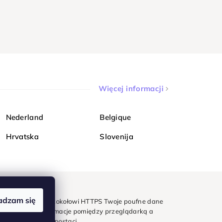
Więcej informacji
Nederland
Belgique
Hrvatska
Slovenija
adzam się
mondi. Dzięki protokołowi HTTPS Twoje poufne dane
e - wszystkie informacje pomiędzy przeglądarką a
w zaszyfrowanej postaci.