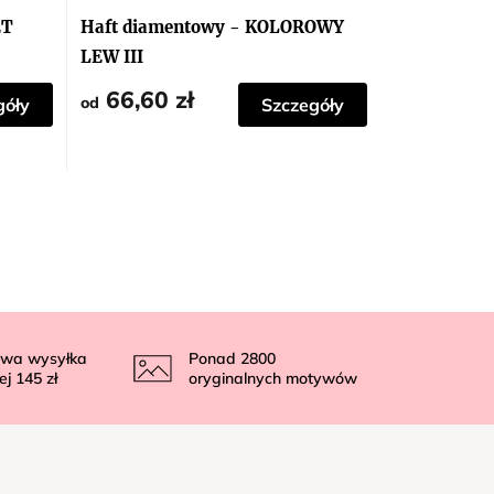
ET
Haft diamentowy - KOLOROWY
LEW III
66,60 zł
od
góły
Szczegóły
wa wysyłka
Ponad
2800
ej
145 zł
oryginalnych motywów