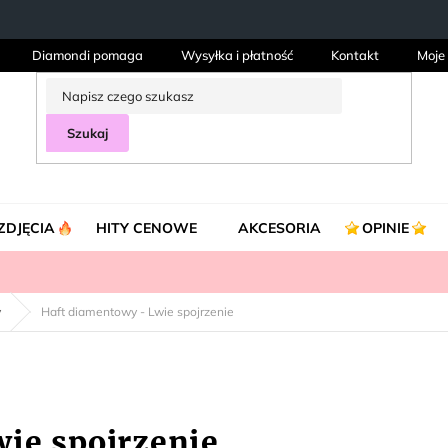
Diamondi pomaga
Wysyłka i płatność
Kontakt
Moje
Szukaj
ZDJĘCIA
HITY CENOWE
AKCESORIA
OPINIE
y
Haft diamentowy - Lwie spojrzenie
ie spojrzenie