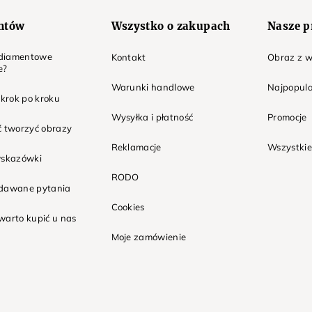
entów
Wszystko o zakupach
Nasze p
t diamentowe
Kontakt
Obraz z w
e?
Warunki handlowe
Najpopula
 krok po kroku
Wysyłka i płatność
Promocje
ć tworzyć obrazy
Reklamacje
Wszystkie
wskazówki
RODO
adawane pytania
Cookies
warto kupić u nas
Moje zamówienie