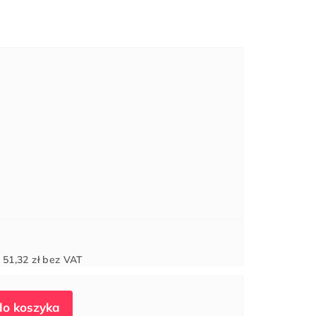
Cena
d
51,32 zł
bez VAT
jednostkowa: