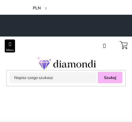
Przejść
do
PLN
treści
Szukaj