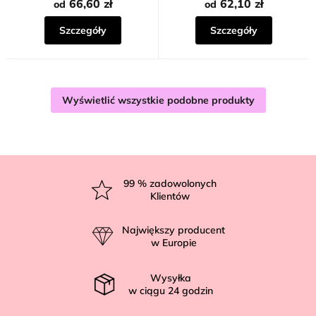
66,60 zł
62,10 zł
od
od
Szczegóły
Szczegóły
Wyświetlić wszystkie podobne produkty
S
t
99
% zadowolonych
Klientów
o
p
Największy producent
k
w Europie
a
Wysyłka
w ciągu
24
godzin