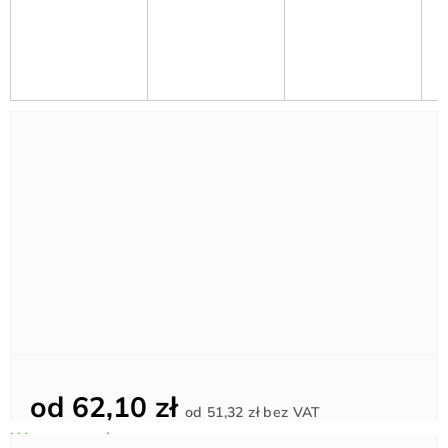
od
62,10 zł
Cena
od
51,32 zł
bez VAT
jednostkowa: