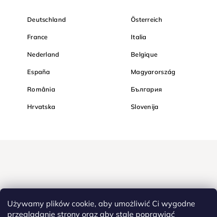
Deutschland
Österreich
France
Italia
Nederland
Belgique
España
Magyarország
România
България
Hrvatska
Slovenija
Używamy plików cookie, aby umożliwić Ci wygodne
przeglądanie strony oraz aby stale poprawiać