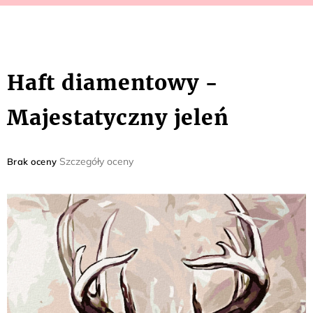
Haft diamentowy -
Majestatyczny jeleń
Średnia
Szczegóły oceny
Brak oceny
ocena
produktu
wynosi
0,0
na
5
gwiazdek.