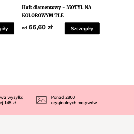
Haft diamentowy - MOTYL NA
KOLOROWYM TLE
66,60 zł
od
góły
Szczegóły
wa wysyłka
Ponad
2800
ej
145 zł
oryginalnych motywów