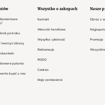
entów
Wszystko o zakupach
Nasze p
t diamentowe
Kontakt
Obraz z w
e?
Warunki handlowe
Najpopula
 krok po kroku
Wysyłka i płatność
Promocje
ć tworzyć obrazy
Reklamacje
Wszystkie
wskazówki
RODO
adawane pytania
Cookies
warto kupić u nas
Moje zamówienie