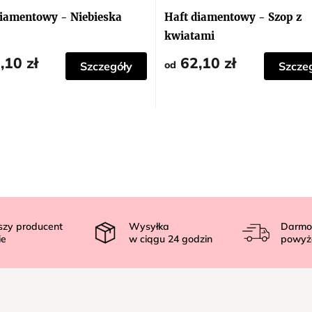
diamentowy - Niebieska
Haft diamentowy - Szop z
kwiatami
,10 zł
62,10 zł
od
Szczegóły
Szcze
szy producent
Wysyłka
Darmo
ie
w ciągu
24
godzin
powyż