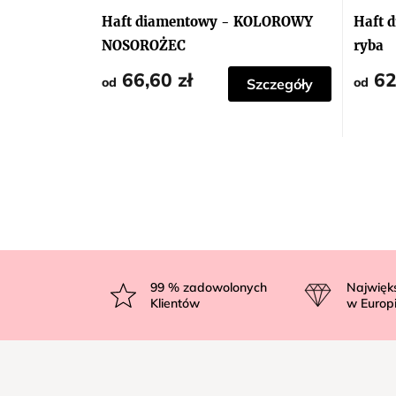
Haft diamentowy - KOLOROWY
Haft 
NOSOROŻEC
ryba
66,60 zł
62
od
od
Szczegóły
S
t
99
% zadowolonych
Najwięk
Klientów
w Europ
o
p
k
a