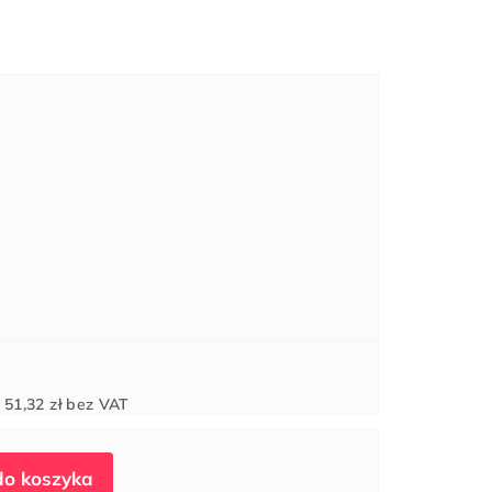
Cena
d
51,32 zł
bez VAT
jednostkowa: