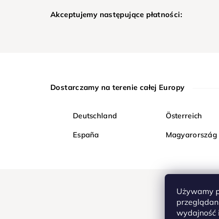
Akceptujemy następujące płatności:
Dostarczamy na terenie całej Europy
Deutschland
Österreich
España
Magyarország
Używamy pl
przeglądani
wydajność i