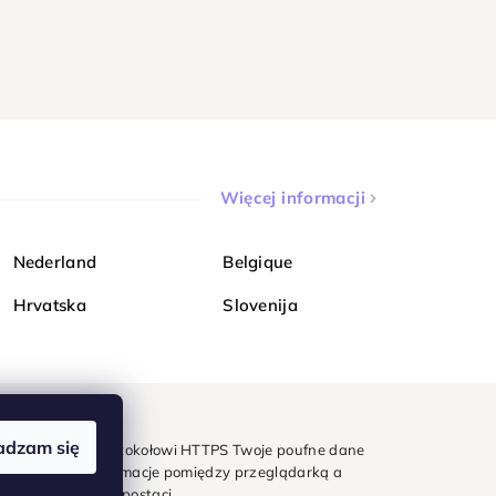
Więcej informacji
Nederland
Belgique
Hrvatska
Slovenija
adzam się
mondi. Dzięki protokołowi HTTPS Twoje poufne dane
e - wszystkie informacje pomiędzy przeglądarką a
w zaszyfrowanej postaci.