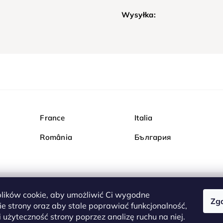
Wysyłka:
France
Italia
România
България
ików cookie, aby umożliwić Ci wygodne
Zg
Kupuj bezpiecznie w Dia
e strony oraz aby stale poprawiać funkcjonalność,
są całkowicie bezpieczn
 użyteczność strony poprzez analizę ruchu na niej.
serwerem są przesyłane 