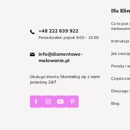
Dla Kli
Co to jes
malowani
+48 222 639 922
Poniedziałek-piątek 9:00 - 15:00
Instrukcja
info@diamentowe-
Jak zaczą
malowanie.pl
Porady i 
Skontaktuj się z nami
Obsługa klienta
Często z
Jesteśmy 24/7
Dlaczego 
Facebook
Instagram
Youtube
Pinterest
Blog