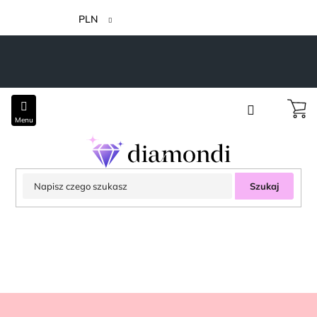
Przejść
do
PLN
treści
Szukaj