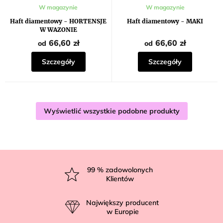
W magazynie
W magazynie
Haft diamentowy - HORTENSJE
Haft diamentowy - MAKI
W WAZONIE
66,60 zł
66,60 zł
od
od
Szczegóły
Szczegóły
Wyświetlić wszystkie podobne produkty
S
t
99
% zadowolonych
Klientów
o
p
Największy producent
k
w Europie