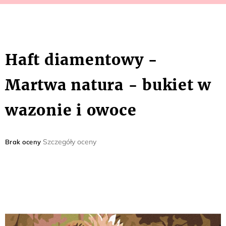
Haft diamentowy -
Martwa natura - bukiet w
wazonie i owoce
Średnia
Szczegóły oceny
Brak oceny
ocena
produktu
wynosi
0,0
na
5
gwiazdek.