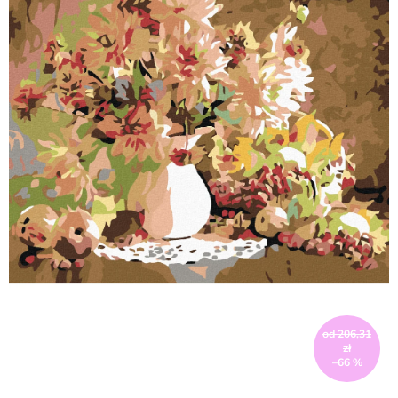
od 206,31
zł
–66 %