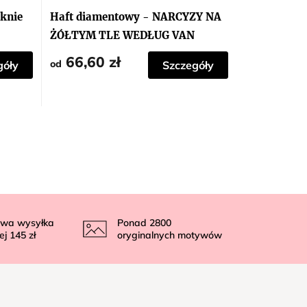
oknie
Haft diamentowy - NARCYZY NA
ŻÓŁTYM TLE WEDŁUG VAN
GOGH
66,60 zł
od
góły
Szczegóły
wa wysyłka
Ponad
2800
ej
145 zł
oryginalnych motywów