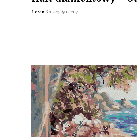
Średnia
Szczegóły oceny
1 ocen
ocena
produktu
wynosi
5,0
na
5
gwiazdek.