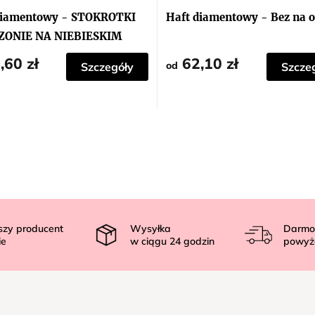
diamentowy - STOKROTKI
Haft diamentowy - Bez na 
ONIE NA NIEBIESKIM
SIE
,60 zł
62,10 zł
od
Szczegóły
Szcze
szy producent
Wysyłka
Darmo
ie
w ciągu
24
godzin
powyż