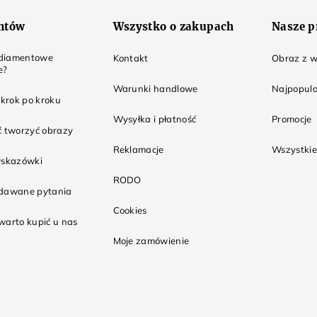
entów
Wszystko o zakupach
Nasze p
t diamentowe
Kontakt
Obraz z w
e?
Warunki handlowe
Najpopula
 krok po kroku
Wysyłka i płatność
Promocje
ć tworzyć obrazy
Reklamacje
Wszystkie
wskazówki
RODO
adawane pytania
Cookies
warto kupić u nas
Moje zamówienie