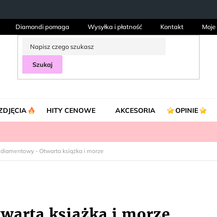
Diamondi pomaga
Wysyłka i płatność
Kontakt
Moje
Szukaj
ZDJĘCIA
HITY CENOWE
AKCESORIA
OPINIE
 diamentowy - Otwarta książka i morze
warta książka i morze