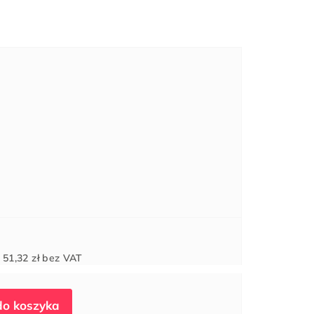
Cena
d
51,32 zł
bez VAT
jednostkowa: