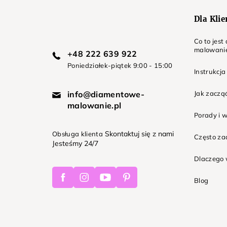
Dla Kli
Co to jes
malowani
+48 222 639 922
Poniedziałek-piątek 9:00 - 15:00
Instrukcja
info@diamentowe-
Jak zaczą
malowanie.pl
Porady i 
Skontaktuj się z nami
Obsługa klienta
Często z
Jesteśmy 24/7
Dlaczego 
Facebook
Instagram
Youtube
Pinterest
Blog