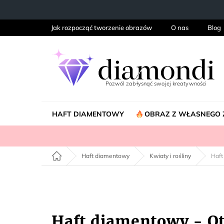
Przejść
do
treści
Jak rozpocząć tworzenie obrazów
O nas
Blog
HAFT DIAMENTOWY
OBRAZ Z WŁASNEGO 
Home
Haft diamentowy
Kwiaty i rośliny
Haft
Haft diamentowy - Ot