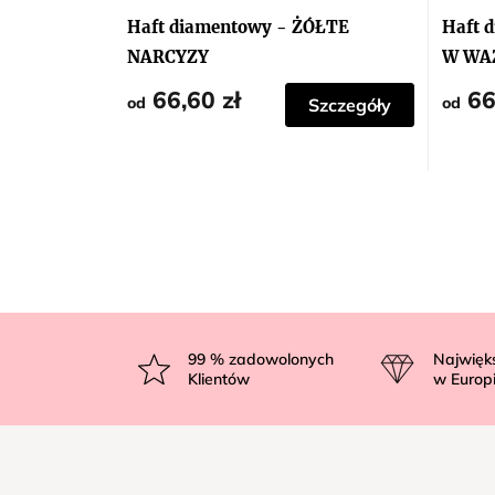
Haft diamentowy - ŻÓŁTE
Haft 
NARCYZY
W WAZ
OBRU
66,60 zł
66
od
od
Szczegóły
S
t
99
% zadowolonych
Najwięk
Klientów
w Europ
o
p
k
a