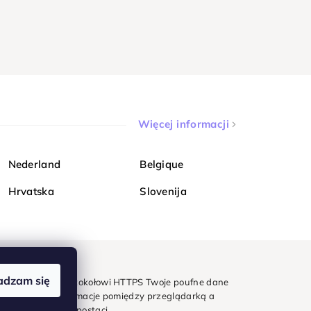
Więcej informacji
Nederland
Belgique
Hrvatska
Slovenija
adzam się
mondi. Dzięki protokołowi HTTPS Twoje poufne dane
e - wszystkie informacje pomiędzy przeglądarką a
w zaszyfrowanej postaci.