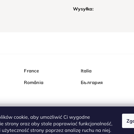
Wysyłka:
France
Italia
România
България
ików cookie, aby umożliwić Ci wygodne
Zg
Kupuj bezpiecznie w Dia
e strony oraz aby stale poprawiać funkcjonalność,
są całkowicie bezpieczn
 użyteczność strony poprzez analizę ruchu na niej.
serwerem są przesyłane 