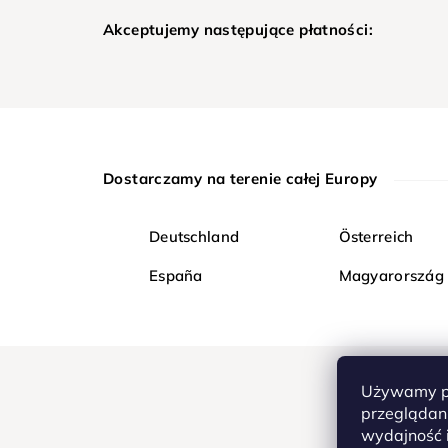
Akceptujemy następujące płatności:
Dostarczamy na terenie całej Europy
Deutschland
Österreich
España
Magyarország
Używamy pl
przeglądani
wydajność i