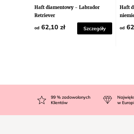
Haft diamentowy - Labrador
Haft 
Retriever
niemi
62,10 zł
62
od
od
Szczegóły
S
t
99
% zadowolonych
Najwięk
Klientów
w Europ
o
p
k
a