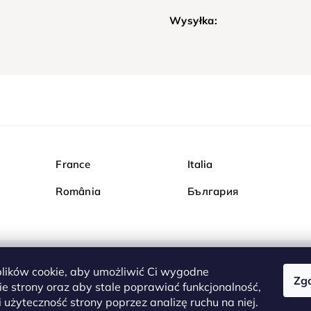
Wysyłka:
France
Italia
România
България
ików cookie, aby umożliwić Ci wygodne
Zg
Kupuj bezpiecznie w Dia
e strony oraz aby stale poprawiać funkcjonalność,
są całkowicie bezpieczn
 użyteczność strony poprzez analizę ruchu na niej.
serwerem są przesyłane 