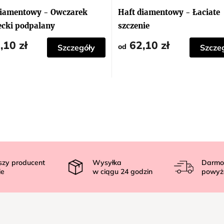
diamentowy - Owczarek
Haft diamentowy - Łaciate
ecki podpalany
szczenie
,10 zł
62,10 zł
od
Szczegóły
Szcze
szy producent
Wysyłka
Darmo
ie
w ciągu
24
godzin
powyż