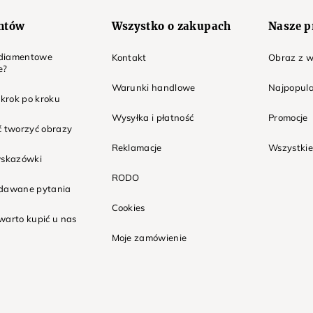
entów
Wszystko o zakupach
Nasze p
t diamentowe
Kontakt
Obraz z w
e?
Warunki handlowe
Najpopula
 krok po kroku
Wysyłka i płatność
Promocje
ć tworzyć obrazy
Reklamacje
Wszystkie
wskazówki
RODO
adawane pytania
Cookies
warto kupić u nas
Moje zamówienie