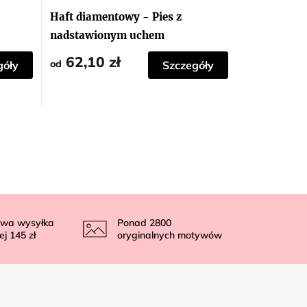
Haft diamentowy - Pies z
nadstawionym uchem
62,10 zł
od
góły
Szczegóły
wa wysyłka
Ponad
2800
ej
145 zł
oryginalnych motywów