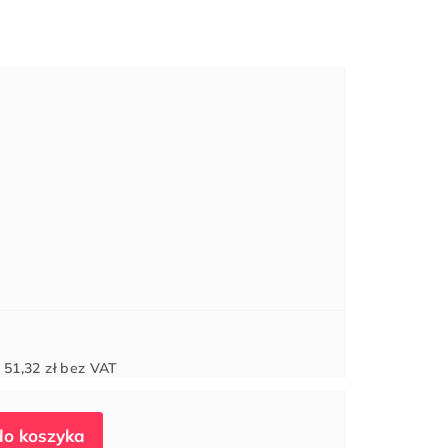
Cena
d
51,32 zł
bez VAT
jednostkowa: