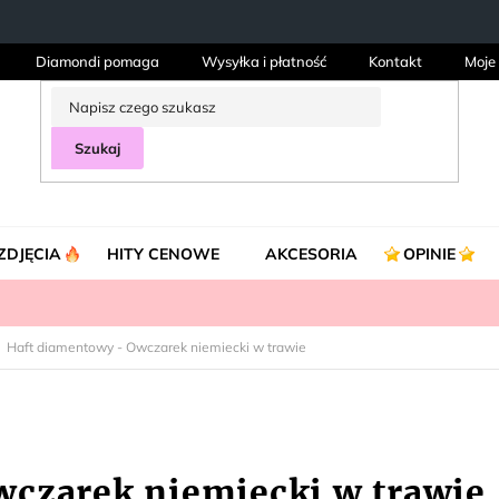
Diamondi pomaga
Wysyłka i płatność
Kontakt
Moje
Szukaj
ZDJĘCIA
HITY CENOWE
AKCESORIA
OPINIE
Haft diamentowy - Owczarek niemiecki w trawie
wczarek niemiecki w trawie