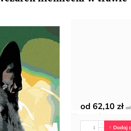
od
62,10 zł
o