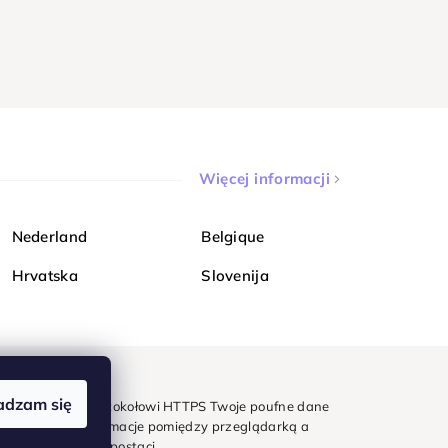
Więcej informacji
Nederland
Belgique
Hrvatska
Slovenija
adzam się
mondi. Dzięki protokołowi HTTPS Twoje poufne dane
e - wszystkie informacje pomiędzy przeglądarką a
w zaszyfrowanej postaci.