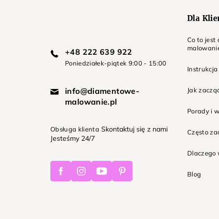
Dla Kli
Co to jes
malowani
+48 222 639 922
Poniedziałek-piątek 9:00 - 15:00
Instrukcja
info@diamentowe-
Jak zaczą
malowanie.pl
Porady i 
Skontaktuj się z nami
Obsługa klienta
Często z
Jesteśmy 24/7
Dlaczego 
Facebook
Instagram
Youtube
Pinterest
Blog