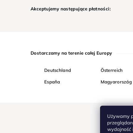
Akceptujemy następujące płatności:
Dostarczamy na terenie całej Europy
Deutschland
Österreich
España
Magyarország
Używamy pl
przeglądani
wydajność i