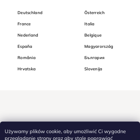
Deutschland
Österreich
France
Italia
Nederland
Belgique
España
Magyarország
România
България
Hrvatska
Slovenija
Używamy plików cookie, aby umożliwić Ci wygodne
przeglądanie strony oraz aby stale poprawiać