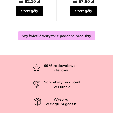
62,10 zł
57,60 zł
od
od
Szczegóły
Szczegóły
Wyświetlić wszystkie podobne produkty
S
t
99
% zadowolonych
Klientów
o
p
Największy producent
k
w Europie
a
Wysyłka
w ciągu
24
godzin