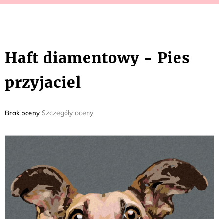
Haft diamentowy - Pies
przyjaciel
Średnia
Szczegóły oceny
Brak oceny
ocena
produktu
wynosi
0,0
na
5
gwiazdek.