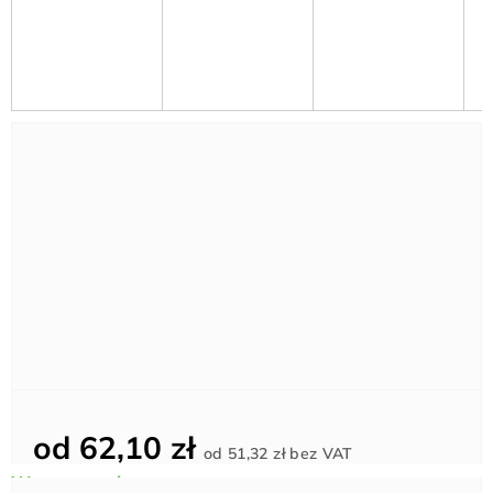
od
62,10 zł
Cena
od
51,32 zł
bez VAT
jednostkowa: