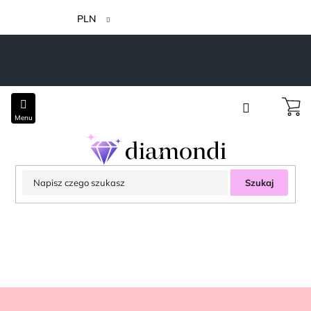
Przejść
do
PLN
treści
Szukaj