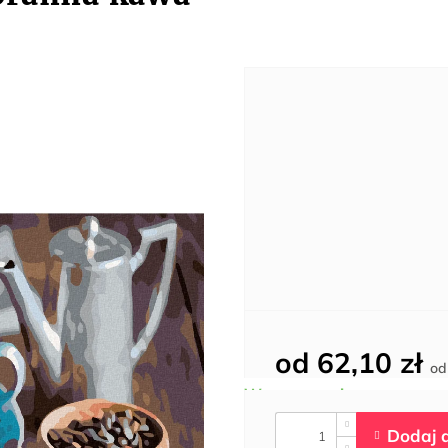
od
62,10 zł
o