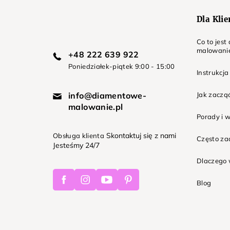
Dla Kli
Co to jes
malowani
+48 222 639 922
Poniedziałek-piątek 9:00 - 15:00
Instrukcja
info@diamentowe-
Jak zaczą
malowanie.pl
Porady i 
Skontaktuj się z nami
Obsługa klienta
Często z
Jesteśmy 24/7
Dlaczego 
Facebook
Instagram
Youtube
Pinterest
Blog