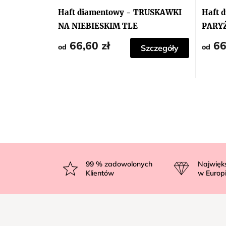
Haft diamentowy - TRUSKAWKI
Haft 
NA NIEBIESKIM TLE
PARY
66,60 zł
66
od
od
Szczegóły
S
t
99
% zadowolonych
Najwięk
Klientów
w Europ
o
p
k
a