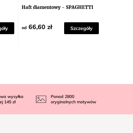
Haft diamentowy - SPAGHETTI
66,60 zł
od
góły
Szczegóły
wa wysyłka
Ponad
2800
ej
145 zł
oryginalnych motywów