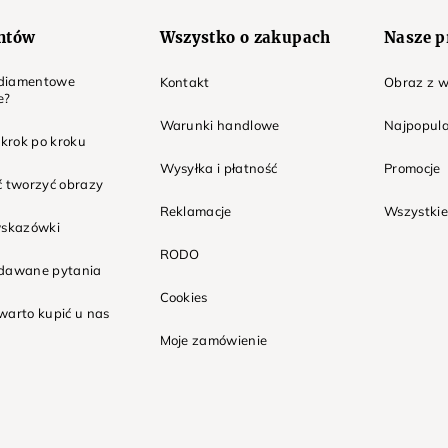
entów
Wszystko o zakupach
Nasze p
t diamentowe
Kontakt
Obraz z w
e?
Warunki handlowe
Najpopula
 krok po kroku
Wysyłka i płatność
Promocje
ć tworzyć obrazy
Reklamacje
Wszystkie
wskazówki
RODO
adawane pytania
Cookies
warto kupić u nas
Moje zamówienie