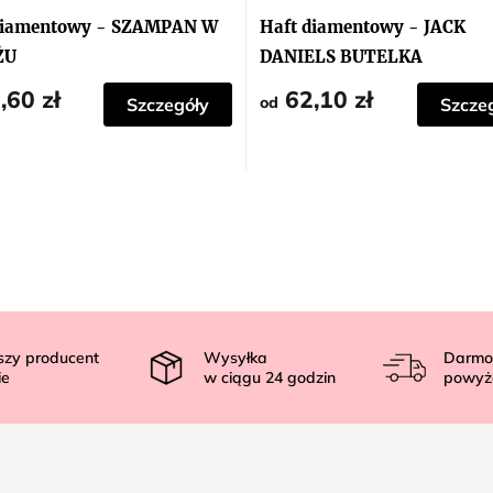
diamentowy - SZAMPAN W
Haft diamentowy - JACK
ŻU
DANIELS BUTELKA
,60 zł
62,10 zł
od
Szczegóły
Szcze
szy producent
Wysyłka
Darmo
ie
w ciągu
24
godzin
powyż