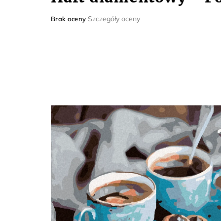
Średnia
Szczegóły oceny
Brak oceny
ocena
produktu
wynosi
0,0
na
5
gwiazdek.