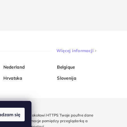
Więcej informacji
Nederland
Belgique
Hrvatska
Slovenija
adzam się
mondi. Dzięki protokołowi HTTPS Twoje poufne dane
e - wszystkie informacje pomiędzy przeglądarką a
w zaszyfrowanej postaci.