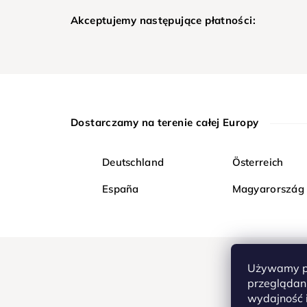
Akceptujemy następujące płatności:
Dostarczamy na terenie całej Europy
Deutschland
Österreich
España
Magyarország
Używamy pl
przeglądani
wydajność i