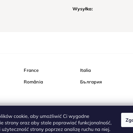
Wysyłka:
France
Italia
România
България
ików cookie, aby umożliwić Ci wygodne
Zg
Kupuj bezpiecznie w Dia
e strony oraz aby stale poprawiać funkcjonalność,
są całkowicie bezpieczn
 użyteczność strony poprzez analizę ruchu na niej.
serwerem są przesyłane 