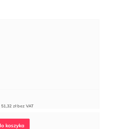
Cena
d
51,32 zł
bez VAT
jednostkowa: