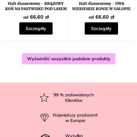
Haft diamentowy - BRĄZOWY
Haft diamentowy - DWA
KOŃ NA PASTWISKU POD LASEM
NIEBIESKIE KONIE W GALOPIE
66,60 zł
66,60 zł
od
od
Szczegóły
Szczegóły
Wyświetlić wszystkie podobne produkty
S
t
99
% zadowolonych
Klientów
o
p
Największy producent
k
w Europie
a
Wysyłka