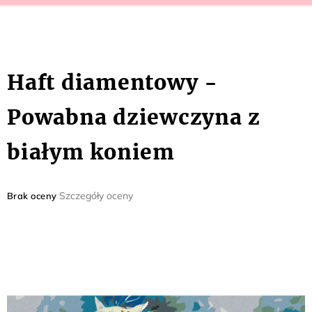
Haft diamentowy -
Powabna dziewczyna z
białym koniem
Średnia
Szczegóły oceny
Brak oceny
ocena
produktu
wynosi
0,0
na
5
gwiazdek.