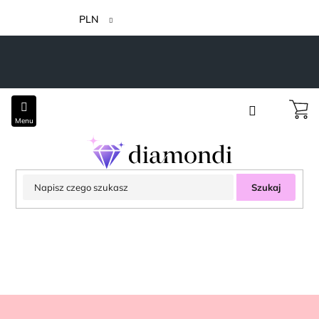
Przejść
do
PLN
treści
Szukaj