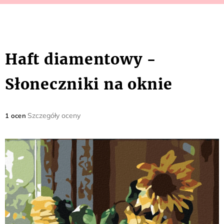
Haft diamentowy -
Słoneczniki na oknie
Średnia
Szczegóły oceny
1 ocen
ocena
produktu
wynosi
5,0
na
5
gwiazdek.