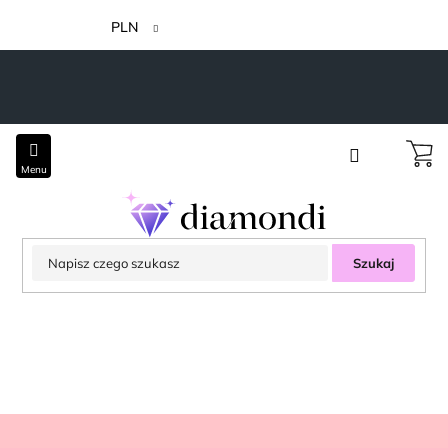
Przejść
do
PLN
treści
Szukaj