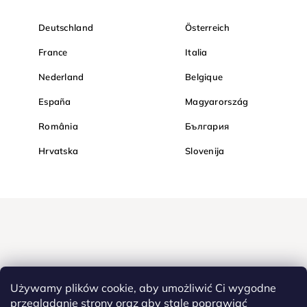
Deutschland
Österreich
France
Italia
Nederland
Belgique
España
Magyarország
România
България
Hrvatska
Slovenija
Używamy plików cookie, aby umożliwić Ci wygodne
przeglądanie strony oraz aby stale poprawiać