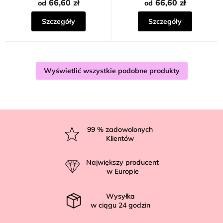
66,60 zł
66,60 zł
od
od
Szczegóły
Szczegóły
Wyświetlić wszystkie podobne produkty
S
t
99
% zadowolonych
Klientów
o
p
Największy producent
k
w Europie
a
Wysyłka
w ciągu
24
godzin