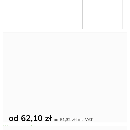
od
62,10 zł
Cena
od
51,32 zł
bez VAT
jednostkowa: