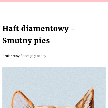
Haft diamentowy -
Smutny pies
Średnia
Szczegóły oceny
Brak oceny
ocena
produktu
wynosi
0,0
na
5
gwiazdek.