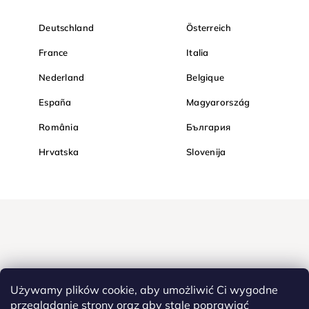
Deutschland
Österreich
France
Italia
Nederland
Belgique
España
Magyarország
România
България
Hrvatska
Slovenija
Używamy plików cookie, aby umożliwić Ci wygodne
przeglądanie strony oraz aby stale poprawiać