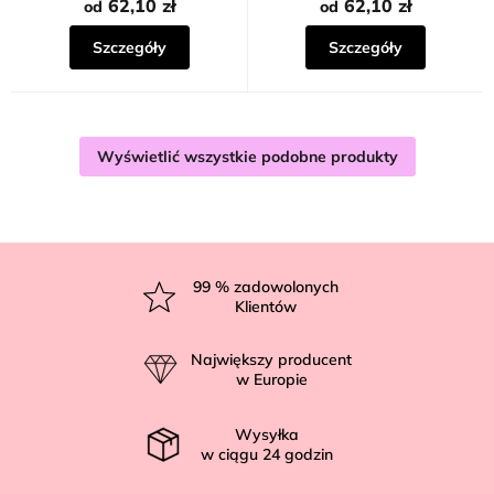
62,10 zł
62,10 zł
od
od
Szczegóły
Szczegóły
Wyświetlić wszystkie podobne produkty
S
t
99
% zadowolonych
Klientów
o
p
Największy producent
k
w Europie
a
Wysyłka
w ciągu
24
godzin