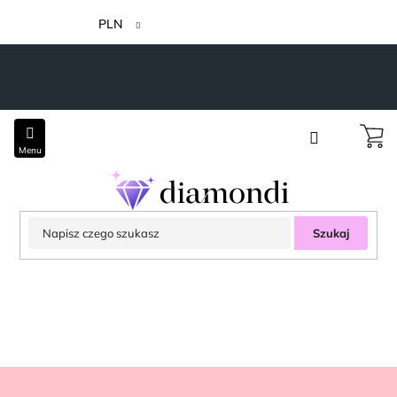
Przejść
do
PLN
treści
Szukaj