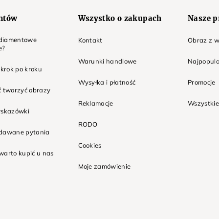
entów
Wszystko o zakupach
Nasze p
t diamentowe
Kontakt
Obraz z w
e?
Warunki handlowe
Najpopula
 krok po kroku
Wysyłka i płatność
Promocje
ć tworzyć obrazy
Reklamacje
Wszystkie
wskazówki
RODO
adawane pytania
Cookies
warto kupić u nas
Moje zamówienie