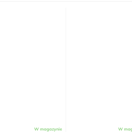
W magazynie
W mag
Średnia