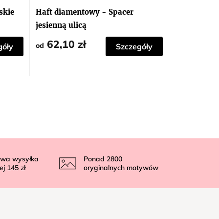
skie
Haft diamentowy - Spacer
jesienną ulicą
62,10 zł
od
góły
Szczegóły
wa wysyłka
Ponad
2800
ej
145 zł
oryginalnych motywów