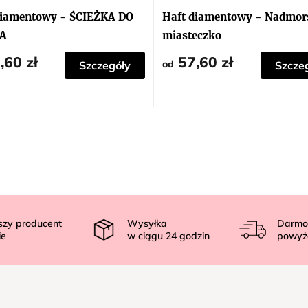
ocena
produktu
diamentowy - ŚCIEŻKA DO
Haft diamentowy - Nadmor
wynosi
5,0
A
miasteczko
na
5
,60 zł
57,60 zł
gwiazdek.
od
Szczegóły
Szcze
szy producent
Wysyłka
Darmo
ie
w ciągu
24
godzin
powyż