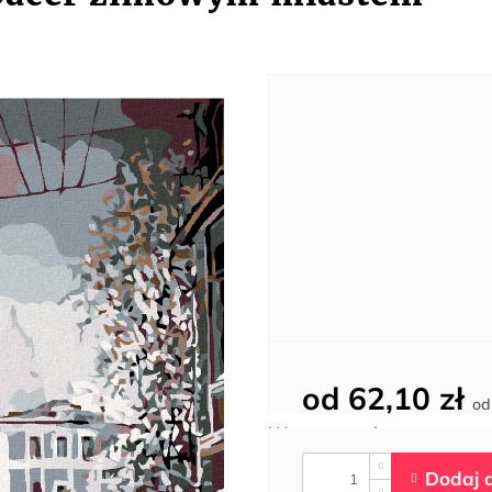
od
62,10 zł
o