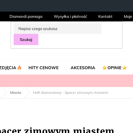
Diamondi pomaga
Wysyłka i płatność
Kontakt
Moje
Szukaj
ZDJĘCIA
HITY CENOWE
AKCESORIA
OPINIE
Miasta
Haft diamentowy - Spacer zimowym miastem
Spacer zimowym miastem