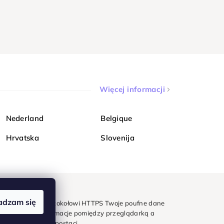
Więcej informacji
Nederland
Belgique
Hrvatska
Slovenija
adzam się
mondi. Dzięki protokołowi HTTPS Twoje poufne dane
e - wszystkie informacje pomiędzy przeglądarką a
w zaszyfrowanej postaci.