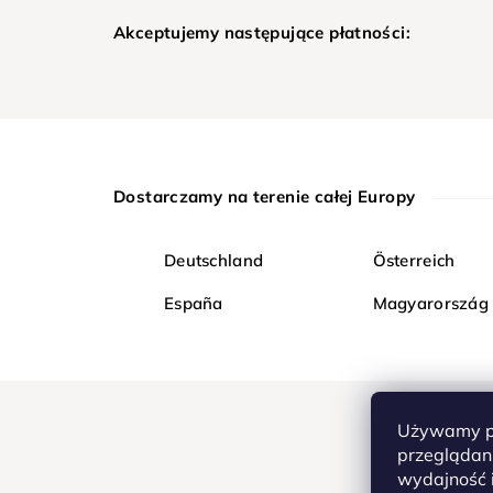
Akceptujemy następujące płatności:
Dostarczamy na terenie całej Europy
Deutschland
Österreich
España
Magyarország
Używamy pl
przeglądani
wydajność i