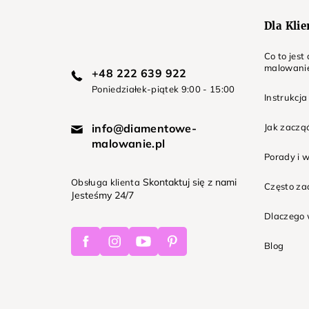
Dla Kli
Co to jes
malowani
+48 222 639 922
Poniedziałek-piątek 9:00 - 15:00
Instrukcja
info@diamentowe-
Jak zaczą
malowanie.pl
Porady i 
Skontaktuj się z nami
Obsługa klienta
Często z
Jesteśmy 24/7
Dlaczego 
Facebook
Instagram
Youtube
Pinterest
Blog