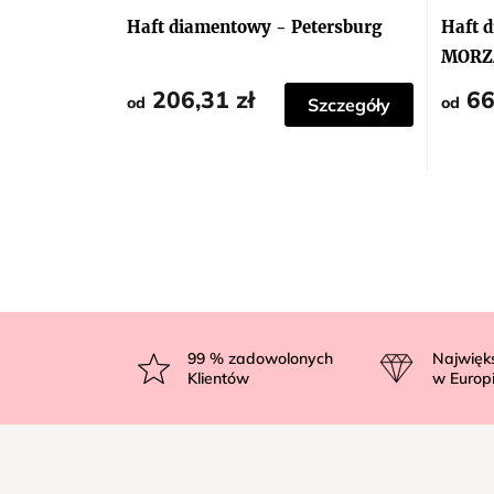
Haft diamentowy - Petersburg
Haft 
MORZ
206,31 zł
66
od
od
Szczegóły
S
t
99
% zadowolonych
Najwięk
Klientów
w Europ
o
p
k
a