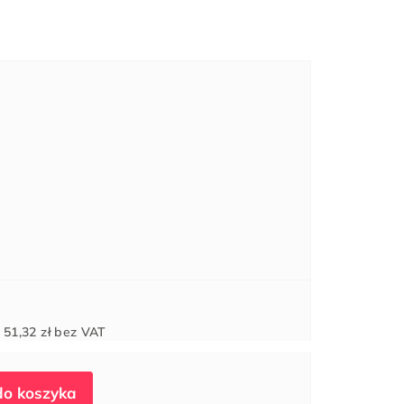
Cena
d
51,32 zł
bez VAT
jednostkowa: