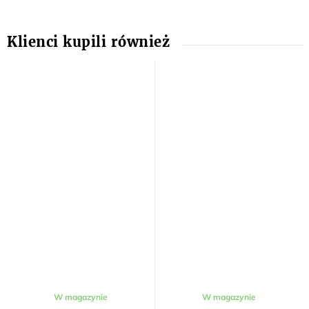
Średnia
W magazynie
W magazynie
ocena