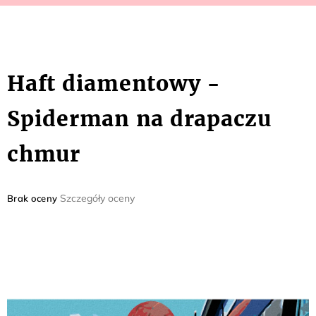
Haft diamentowy -
Spiderman na drapaczu
chmur
Średnia
Szczegóły oceny
Brak oceny
ocena
produktu
wynosi
0,0
na
5
gwiazdek.