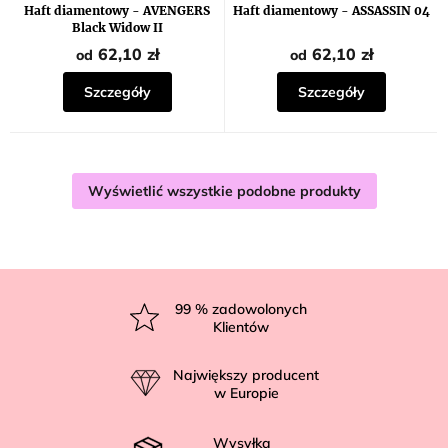
produktu
Haft diamentowy - AVENGERS
Haft diamentowy - ASSASSIN 04
wynosi
Black Widow II
5,0
na
62,10 zł
62,10 zł
od
od
5
gwiazdek.
Szczegóły
Szczegóły
Wyświetlić wszystkie podobne produkty
S
t
99
% zadowolonych
Klientów
o
p
Największy producent
k
w Europie
a
Wysyłka