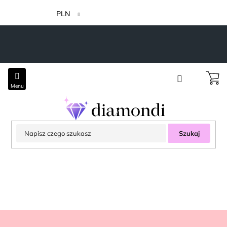
Przejść
do
PLN
treści
Szukaj