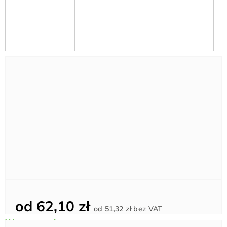
od
62,10 zł
Cena
od
51,32 zł
bez VAT
jednostkowa: