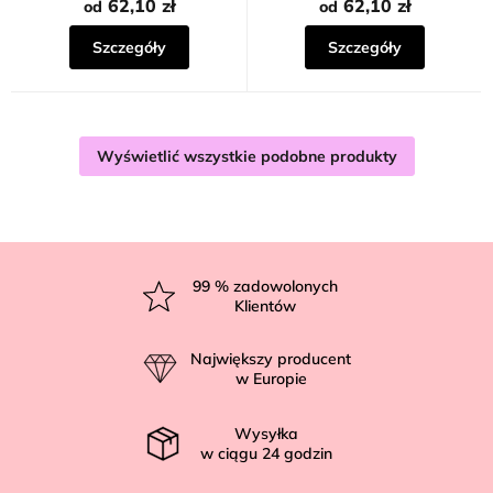
62,10 zł
62,10 zł
od
od
Szczegóły
Szczegóły
Wyświetlić wszystkie podobne produkty
S
t
99
% zadowolonych
Klientów
o
p
Największy producent
k
w Europie
a
Wysyłka
w ciągu
24
godzin