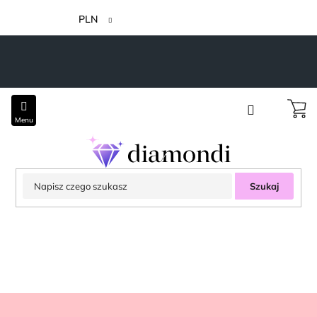
Przejść
do
PLN
treści
Szukaj