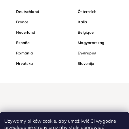
Deutschland
Österreich
France
Italia
Nederland
Belgique
España
Magyarország
România
България
Hrvatska
Slovenija
Używamy plików cookie, aby umożliwić Ci wygodne
przeglądanie strony oraz aby stale poprawiać