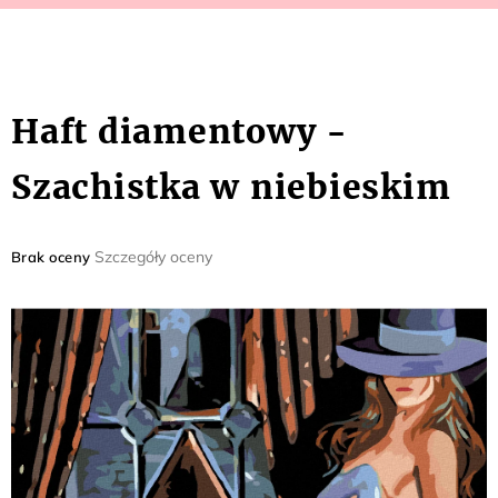
Haft diamentowy -
Szachistka w niebieskim
Średnia
Szczegóły oceny
Brak oceny
ocena
produktu
wynosi
0,0
na
5
gwiazdek.