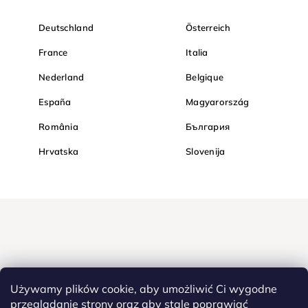
Deutschland
Österreich
France
Italia
Nederland
Belgique
España
Magyarország
România
България
Hrvatska
Slovenija
Używamy plików cookie, aby umożliwić Ci wygodne
przeglądanie strony oraz aby stale poprawiać