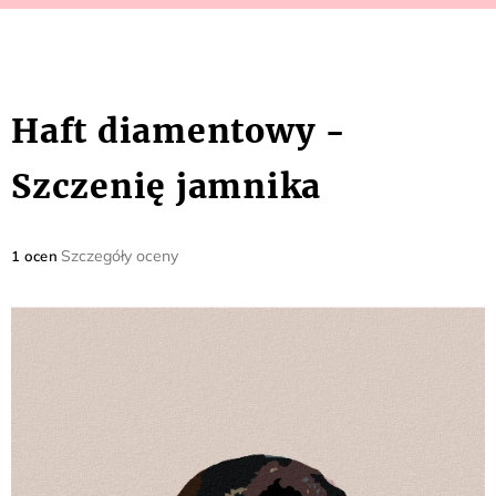
Haft diamentowy -
Szczenię jamnika
Średnia
Szczegóły oceny
1 ocen
ocena
produktu
wynosi
5,0
na
5
gwiazdek.