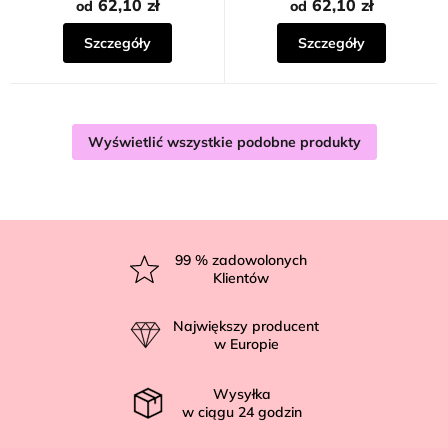
62,10 zł
62,10 zł
od
od
Szczegóły
Szczegóły
Wyświetlić wszystkie podobne produkty
S
t
99
% zadowolonych
Klientów
o
p
Największy producent
k
w Europie
a
Wysyłka
w ciągu
24
godzin