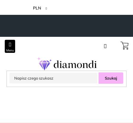
Przejść
do
PLN
treści
Szukaj