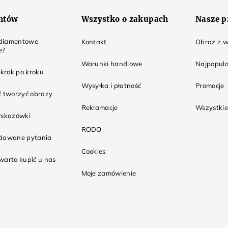
entów
Wszystko o zakupach
Nasze p
t diamentowe
Kontakt
Obraz z w
e?
Warunki handlowe
Najpopula
 krok po kroku
Wysyłka i płatność
Promocje
ć tworzyć obrazy
Reklamacje
Wszystkie
wskazówki
RODO
adawane pytania
Cookies
warto kupić u nas
Moje zamówienie