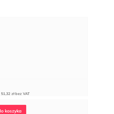
Cena
d
51,32 zł
bez VAT
jednostkowa: