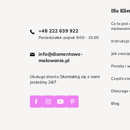
Dla Kli
Co to jes
malowani
+48 222 639 922
Poniedziałek-piątek 9:00 - 15:00
Instrukcja
info@diamentowe-
Jak zaczą
malowanie.pl
Porady i 
Skontaktuj się z nami
Obsługa klienta
Często z
Jesteśmy 24/7
Dlaczego 
Facebook
Instagram
Youtube
Pinterest
Blog