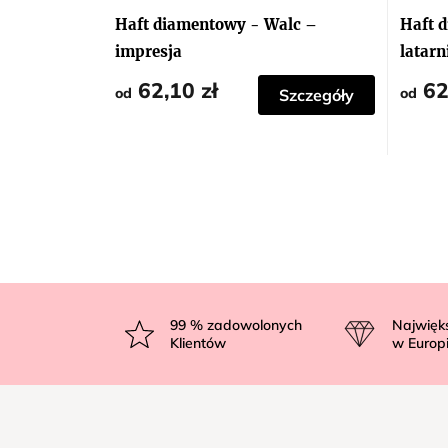
Haft diamentowy - Walc –
Haft 
impresja
latarn
62,10 zł
62
od
od
Szczegóły
S
t
99
% zadowolonych
Najwięk
Klientów
w Europ
o
p
k
a