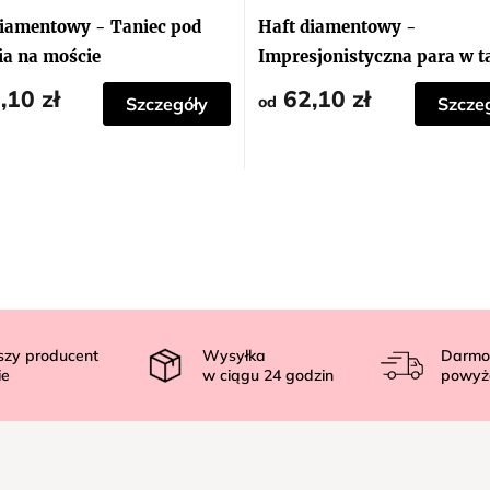
diamentowy - Taniec pod
Haft diamentowy -
ia na moście
Impresjonistyczna para w t
,10 zł
62,10 zł
od
Szczegóły
Szcze
szy producent
Wysyłka
Darmo
ie
w ciągu
24
godzin
powyż