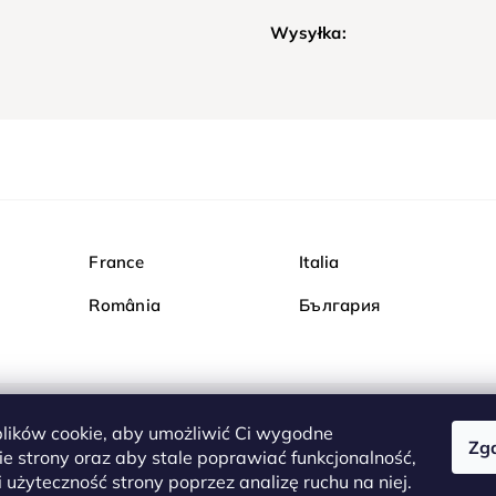
Wysyłka:
France
Italia
România
България
ików cookie, aby umożliwić Ci wygodne
Zg
Kupuj bezpiecznie w Dia
e strony oraz aby stale poprawiać funkcjonalność,
są całkowicie bezpieczn
 użyteczność strony poprzez analizę ruchu na niej.
serwerem są przesyłane 