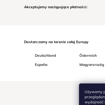
Akceptujemy następujące płatności:
Dostarczamy na terenie całej Europy
Deutschland
Österreich
España
Magyarország
Używamy pl
przeglądani
wydajność i