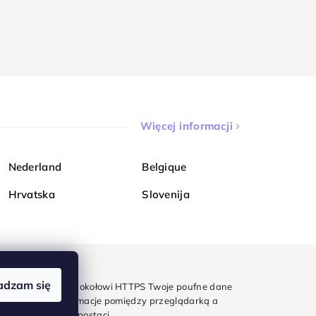
Więcej informacji
Nederland
Belgique
Hrvatska
Slovenija
adzam się
mondi. Dzięki protokołowi HTTPS Twoje poufne dane
e - wszystkie informacje pomiędzy przeglądarką a
w zaszyfrowanej postaci.