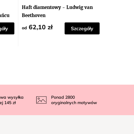
Haft diamentowy - Ludwig van
ańcu
Beethoven
62,10 zł
od
góły
Szczegóły
wa wysyłka
Ponad
2800
ej
145 zł
oryginalnych motywów