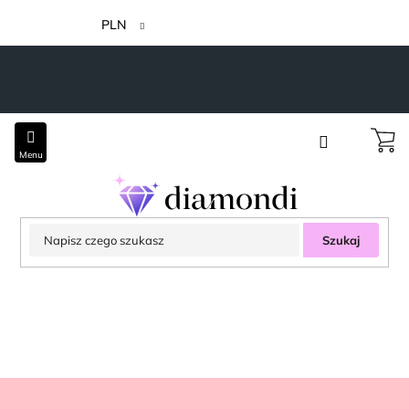
Przejść
do
PLN
treści
Szukaj