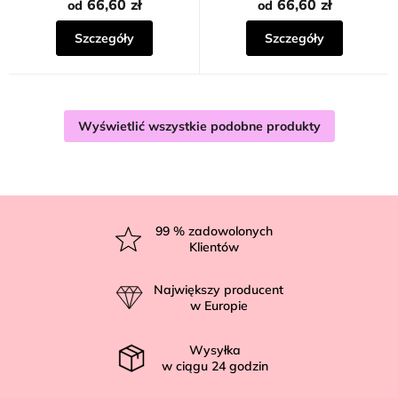
66,60 zł
66,60 zł
od
od
Szczegóły
Szczegóły
Wyświetlić wszystkie podobne produkty
S
t
99
% zadowolonych
Klientów
o
p
Największy producent
k
w Europie
a
Wysyłka
w ciągu
24
godzin