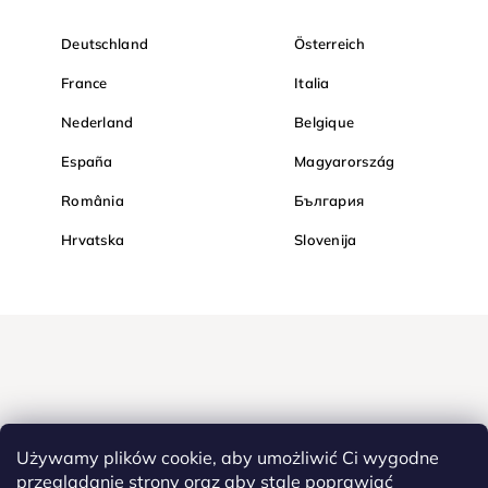
Deutschland
Österreich
France
Italia
Nederland
Belgique
España
Magyarország
România
България
Hrvatska
Slovenija
Używamy plików cookie, aby umożliwić Ci wygodne
przeglądanie strony oraz aby stale poprawiać