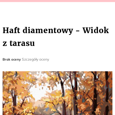
Haft diamentowy - Widok
z tarasu
Średnia
Szczegóły oceny
Brak oceny
ocena
produktu
wynosi
0,0
na
5
gwiazdek.