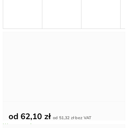
od
62,10 zł
Cena
od
51,32 zł
bez VAT
jednostkowa: