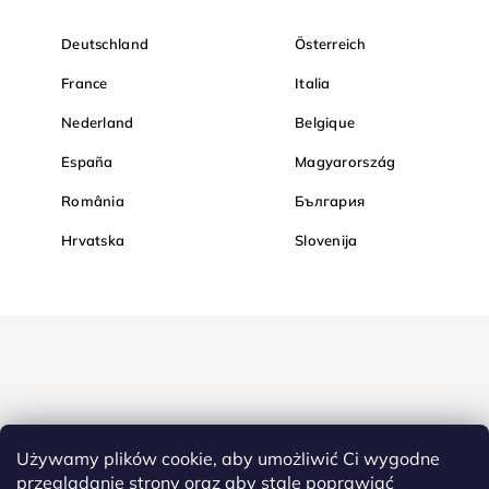
Deutschland
Österreich
France
Italia
Nederland
Belgique
España
Magyarország
România
България
Hrvatska
Slovenija
Używamy plików cookie, aby umożliwić Ci wygodne
przeglądanie strony oraz aby stale poprawiać