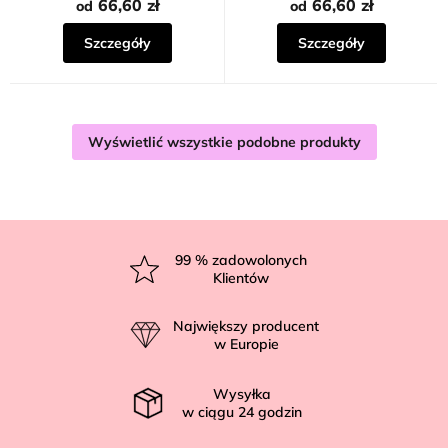
66,60 zł
66,60 zł
od
od
Szczegóły
Szczegóły
Wyświetlić wszystkie podobne produkty
S
t
99
% zadowolonych
Klientów
o
p
Największy producent
k
w Europie
a
Wysyłka
w ciągu
24
godzin