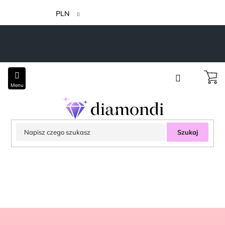
Przejść
do
PLN
treści
Szukaj