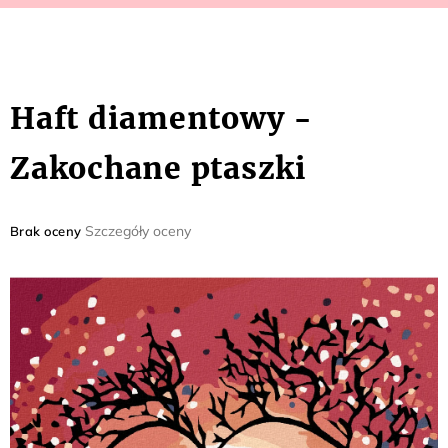
Haft diamentowy -
Zakochane ptaszki
Średnia
Szczegóły oceny
Brak oceny
ocena
produktu
wynosi
0,0
na
5
gwiazdek.