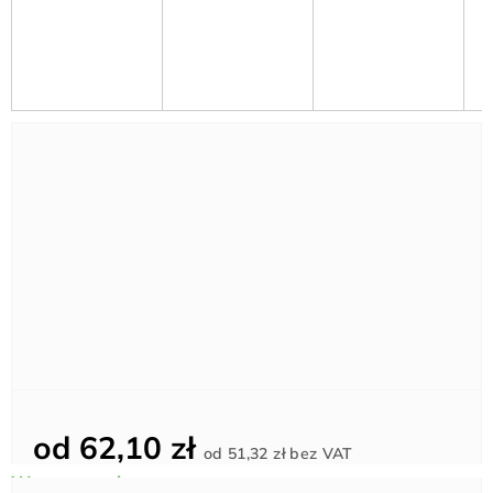
od
62,10 zł
Cena
od
51,32 zł
bez VAT
jednostkowa: