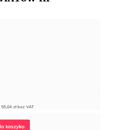
Cena
d
55,04 zł
bez VAT
jednostkowa: