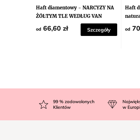
Haft diamentowy - NARCYZY NA
Haft 
ŻÓŁTYM TLE WEDŁUG VAN
natura
GOGH
owoce
66,60 zł
70
od
od
Szczegóły
S
t
99
% zadowolonych
Najwięk
Klientów
w Europ
o
p
k
a