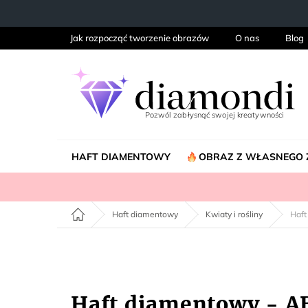
Przejść
do
treści
Jak rozpocząć tworzenie obrazów
O nas
Blog
HAFT DIAMENTOWY
OBRAZ Z WŁASNEGO 
Home
Haft diamentowy
Kwiaty i rośliny
Haft
Haft diamentowy - 