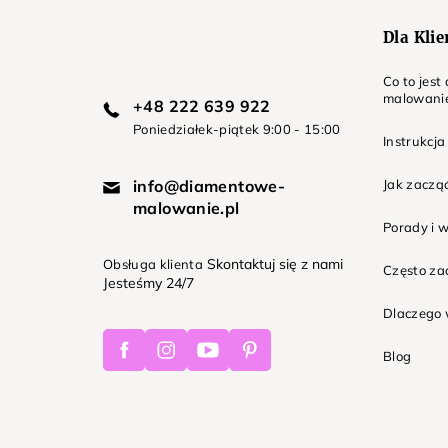
Dla Kli
Co to jes
malowani
+48 222 639 922
Poniedziałek-piątek 9:00 - 15:00
Instrukcja
info@diamentowe-
Jak zaczą
malowanie.pl
Porady i 
Skontaktuj się z nami
Obsługa klienta
Często z
Jesteśmy 24/7
Dlaczego 
Facebook
Instagram
Youtube
Pinterest
Blog