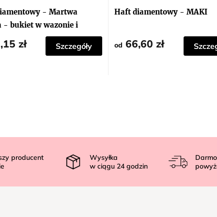
diamentowy - Martwa
Haft diamentowy - MAKI
 - bukiet w wazonie i
,15 zł
66,60 zł
od
Szczegóły
Szcze
szy producent
Wysyłka
Darmo
ie
w ciągu
24
godzin
powyż