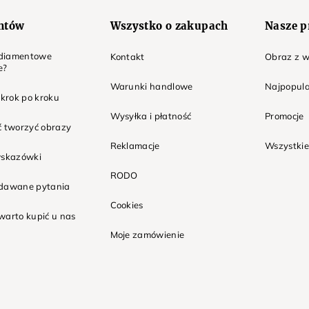
entów
Wszystko o zakupach
Nasze p
t diamentowe
Kontakt
Obraz z w
e?
Warunki handlowe
Najpopula
 krok po kroku
Wysyłka i płatność
Promocje
ć tworzyć obrazy
Reklamacje
Wszystkie
wskazówki
RODO
adawane pytania
Cookies
warto kupić u nas
Moje zamówienie