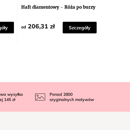
Haft diamentowy - Róża po burzy
206,31 zł
od
góły
Szczegóły
wa wysyłka
Ponad
2800
ej
145 zł
oryginalnych motywów