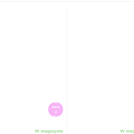
od
206,31
zł
–66 %
W magazynie
W mag