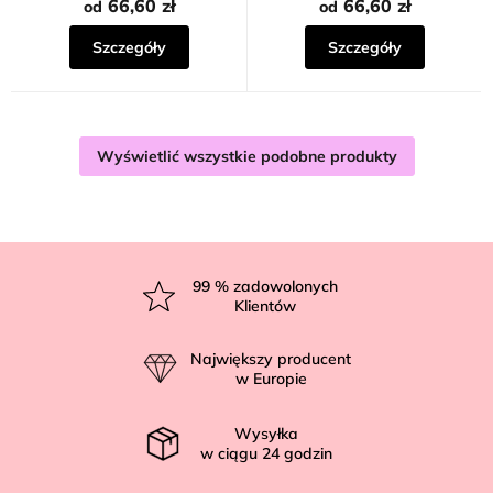
66,60 zł
66,60 zł
od
od
Szczegóły
Szczegóły
Wyświetlić wszystkie podobne produkty
S
t
99
% zadowolonych
Klientów
o
p
Największy producent
k
w Europie
a
Wysyłka
w ciągu
24
godzin