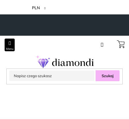
Przejść
do
PLN
treści
Szukaj