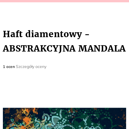
Haft diamentowy -
ABSTRAKCYJNA MANDALA
Średnia
Szczegóły oceny
1 ocen
ocena
produktu
wynosi
5,0
na
5
gwiazdek.