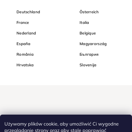
Deutschland
Österreich
France
Italia
Nederland
Belgique
España
Magyarország
România
България
Hrvatska
Slovenija
Używamy plików cookie, aby umożliwić Ci wygodne
przeglądanie strony oraz aby stale poprawiać