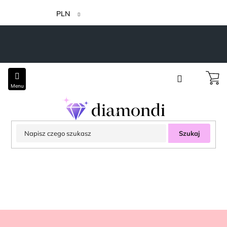
Przejść
do
PLN
treści
Szukaj