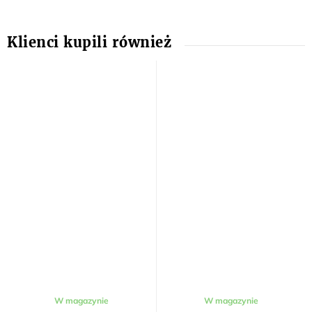
Średnia
W magazynie
W magazynie
ocena