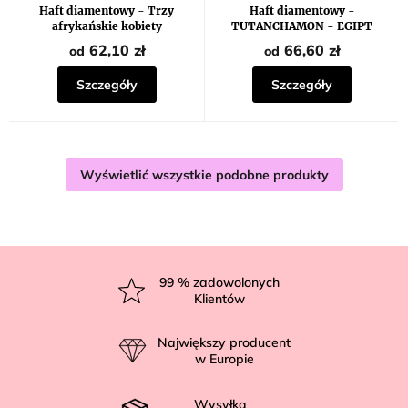
produktu
Haft diamentowy - Trzy
Haft diamentowy -
wynosi
afrykańskie kobiety
TUTANCHAMON - EGIPT
5,0
na
62,10 zł
66,60 zł
od
od
5
gwiazdek.
Szczegóły
Szczegóły
Wyświetlić wszystkie podobne produkty
S
t
99
% zadowolonych
Klientów
o
p
Największy producent
k
w Europie
a
Wysyłka