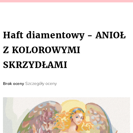
Haft diamentowy - ANIOŁ
Z KOLOROWYMI
SKRZYDŁAMI
Średnia
Szczegóły oceny
Brak oceny
ocena
produktu
wynosi
0,0
na
5
gwiazdek.