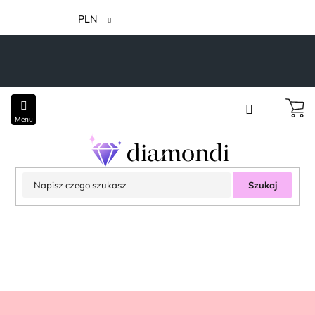
Przejść
do
PLN
treści
Szukaj