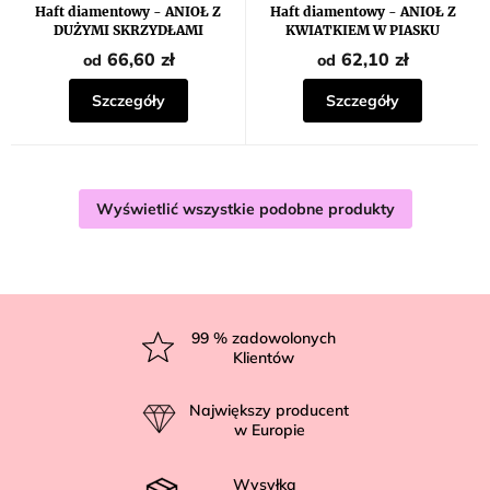
produktu
Haft diamentowy - ANIOŁ Z
Haft diamentowy - ANIOŁ Z
wynosi
DUŻYMI SKRZYDŁAMI
KWIATKIEM W PIASKU
5,0
na
66,60 zł
62,10 zł
od
od
5
gwiazdek.
Szczegóły
Szczegóły
Wyświetlić wszystkie podobne produkty
S
t
99
% zadowolonych
Klientów
o
p
Największy producent
k
w Europie
a
Wysyłka