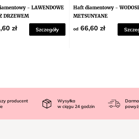
diamentowy - LAWENDOWE
Haft diamentowy - WODOS
 Z DRZEWEM
METSUNYANE
,60 zł
66,60 zł
od
Szczegóły
Szcze
szy producent
Wysyłka
Darmo
ie
w ciągu
24
godzin
powyż