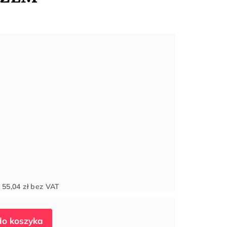
Cena
d
55,04 zł
bez VAT
jednostkowa: