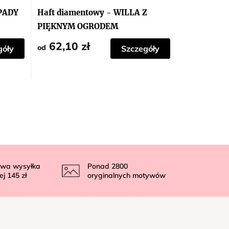
PADY
Haft diamentowy - WILLA Z
PIĘKNYM OGRODEM
62,10 zł
od
góły
Szczegóły
wa wysyłka
Ponad
2800
ej
145 zł
oryginalnych motywów