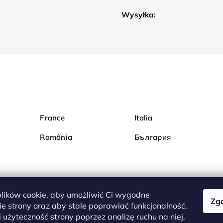
Wysyłka:
France
Italia
România
България
ików cookie, aby umożliwić Ci wygodne
Zg
Kupuj bezpiecznie w Dia
e strony oraz aby stale poprawiać funkcjonalność,
są całkowicie bezpieczn
 użyteczność strony poprzez analizę ruchu na niej.
serwerem są przesyłane 