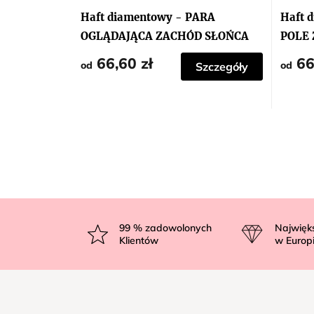
Haft diamentowy - PARA
Haft 
OGLĄDAJĄCA ZACHÓD SŁOŃCA
POLE
66,60 zł
66
od
od
Szczegóły
S
t
99
% zadowolonych
Najwięk
Klientów
w Europ
o
p
k
a