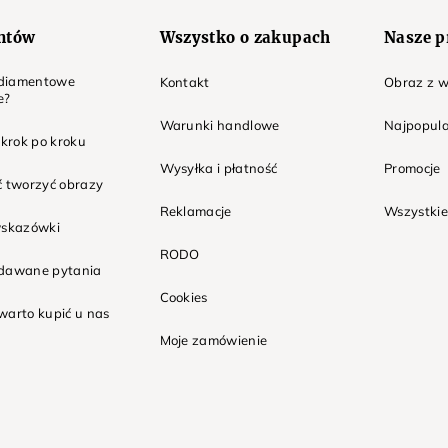
entów
Wszystko o zakupach
Nasze p
t diamentowe
Kontakt
Obraz z w
e?
Warunki handlowe
Najpopula
 krok po kroku
Wysyłka i płatność
Promocje
ć tworzyć obrazy
Reklamacje
Wszystkie
wskazówki
RODO
adawane pytania
Cookies
warto kupić u nas
Moje zamówienie