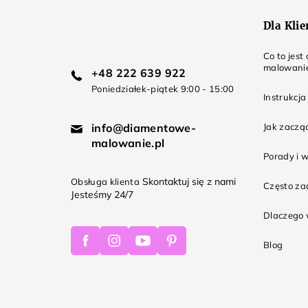
Dla Kli
Co to jes
malowani
+48 222 639 922
Poniedziałek-piątek 9:00 - 15:00
Instrukcja
info@diamentowe-
Jak zaczą
malowanie.pl
Porady i 
Skontaktuj się z nami
Obsługa klienta
Często z
Jesteśmy 24/7
Dlaczego 
Facebook
Instagram
Youtube
Pinterest
Blog