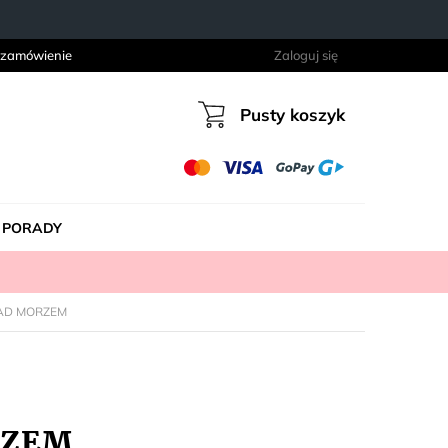
 zamówienie
Zaloguj się
Pusty koszyk
Koszyk
PORADY
NAD MORZEM
RZEM