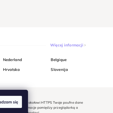
Więcej informacji
Nederland
Belgique
Hrvatska
Slovenija
adzam się
mondi. Dzięki protokołowi HTTPS Twoje poufne dane
e - wszystkie informacje pomiędzy przeglądarką a
w zaszyfrowanej postaci.