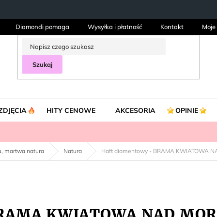
Diamondi pomaga
Wysyłka i płatność
Kontakt
Moje
Szukaj
ZDJĘCIA
HITY CENOWE
AKCESORIA
OPINIE
ku, martwa natura
Natura
Haft diamentowy - BRAMA KWIATOWA 
 BRAMA KWIATOWA NAD MO