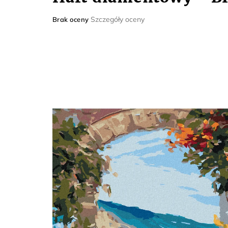
Średnia
Szczegóły oceny
Brak oceny
ocena
produktu
wynosi
0,0
na
5
gwiazdek.