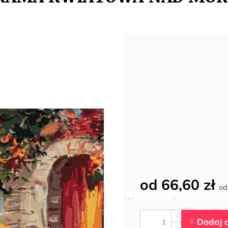
od
66,60 zł
o