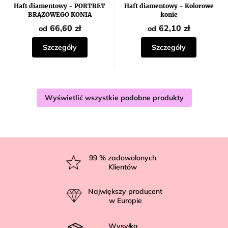
Haft diamentowy - PORTRET
Haft diamentowy - Kolorowe
BRĄZOWEGO KONIA
konie
66,60 zł
62,10 zł
od
od
Szczegóły
Szczegóły
Wyświetlić wszystkie podobne produkty
S
t
99
% zadowolonych
Klientów
o
p
Największy producent
k
w Europie
a
Wysyłka