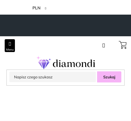
Przejść
do
PLN
treści
Szukaj