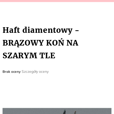
Haft diamentowy -
BRĄZOWY KOŃ NA
SZARYM TLE
Średnia
Szczegóły oceny
Brak oceny
ocena
produktu
wynosi
0,0
na
5
gwiazdek.