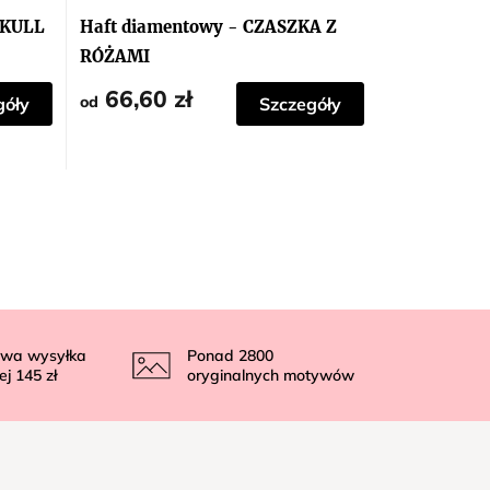
SKULL
Haft diamentowy - CZASZKA Z
RÓŻAMI
66,60 zł
od
góły
Szczegóły
wa wysyłka
Ponad
2800
ej
145 zł
oryginalnych motywów