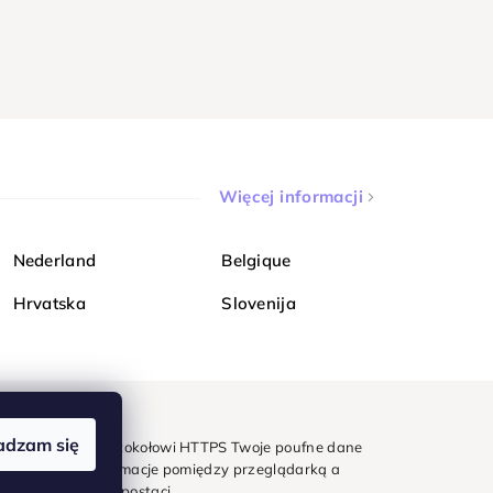
Więcej informacji
Nederland
Belgique
Hrvatska
Slovenija
adzam się
mondi. Dzięki protokołowi HTTPS Twoje poufne dane
e - wszystkie informacje pomiędzy przeglądarką a
w zaszyfrowanej postaci.