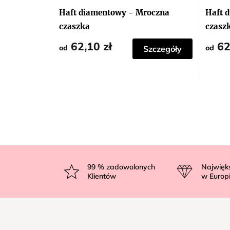
Haft diamentowy - Mroczna
Haft 
czaszka
czaszk
62,10 zł
62
od
od
Szczegóły
S
t
99
% zadowolonych
Najwięk
Klientów
w Europ
o
p
k
a