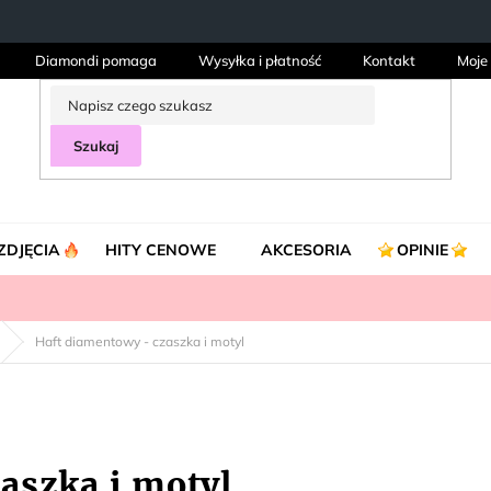
Diamondi pomaga
Wysyłka i płatność
Kontakt
Moje
Szukaj
ZDJĘCIA
HITY CENOWE
AKCESORIA
OPINIE
Haft diamentowy - czaszka i motyl
aszka i motyl