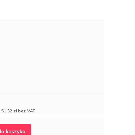
Cena
d
51,32 zł
bez VAT
jednostkowa: