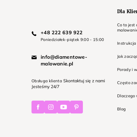
Dla Kli
Co to jes
malowani
+48 222 639 922
Poniedziałek-piątek 9:00 - 15:00
Instrukcja
info@diamentowe-
Jak zaczą
malowanie.pl
Porady i 
Skontaktuj się z nami
Obsługa klienta
Często z
Jesteśmy 24/7
Dlaczego 
Facebook
Instagram
Youtube
Pinterest
Blog