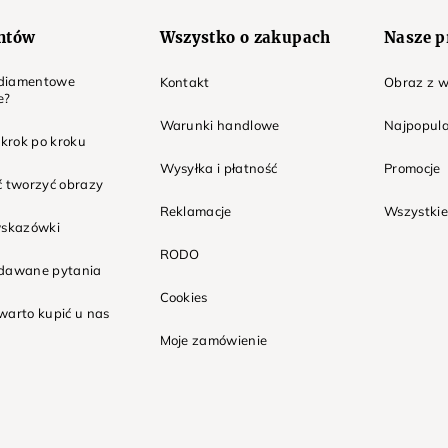
entów
Wszystko o zakupach
Nasze p
t diamentowe
Kontakt
Obraz z w
e?
Warunki handlowe
Najpopula
 krok po kroku
Wysyłka i płatność
Promocje
ć tworzyć obrazy
Reklamacje
Wszystkie
wskazówki
RODO
adawane pytania
Cookies
warto kupić u nas
Moje zamówienie