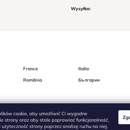
Wysyłka:
France
Italia
România
България
ików cookie, aby umożliwić Ci wygodne
Zg
Kupuj bezpiecznie w Dia
e strony oraz aby stale poprawiać funkcjonalność,
są całkowicie bezpieczn
 użyteczność strony poprzez analizę ruchu na niej.
serwerem są przesyłane 