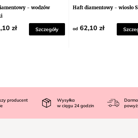
diamentowy - wodzów
Haft diamentowy - wiosło 
i
,10 zł
62,10 zł
od
Szczegóły
Szcze
szy producent
Wysyłka
Darmo
ie
w ciągu
24
godzin
powyż