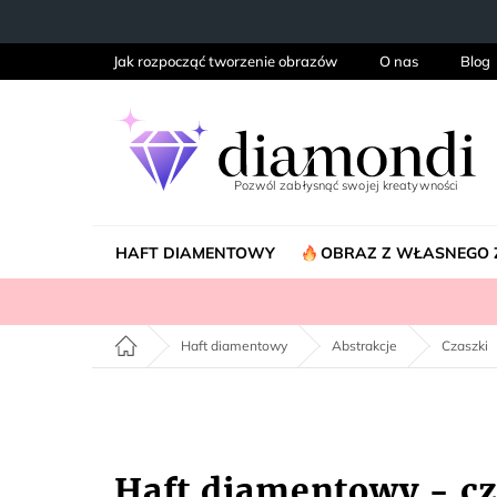
Przejść
do
treści
Jak rozpocząć tworzenie obrazów
O nas
Blog
HAFT DIAMENTOWY
OBRAZ Z WŁASNEGO 
Home
Haft diamentowy
Abstrakcje
Czaszki
Haft diamentowy - cz