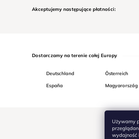
Akceptujemy następujące płatności:
Dostarczamy na terenie całej Europy
Deutschland
Österreich
España
Magyarország
Używamy pl
przeglądani
wydajność i