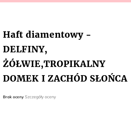
Haft diamentowy -
DELFINY,
ŻÓŁWIE,TROPIKALNY
DOMEK I ZACHÓD SŁOŃCA
Średnia
Szczegóły oceny
Brak oceny
ocena
produktu
wynosi
0,0
na
5