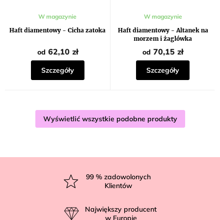
W magazynie
W magazynie
Haft diamentowy - Cicha zatoka
Haft diamentowy - Altanek na
morzem i żaglówka
62,10 zł
70,15 zł
od
od
Szczegóły
Szczegóły
Wyświetlić wszystkie podobne produkty
S
t
99
% zadowolonych
Klientów
o
p
Największy producent
k
w Europie