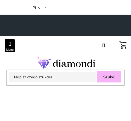
Przejść
do
PLN
treści
Szukaj