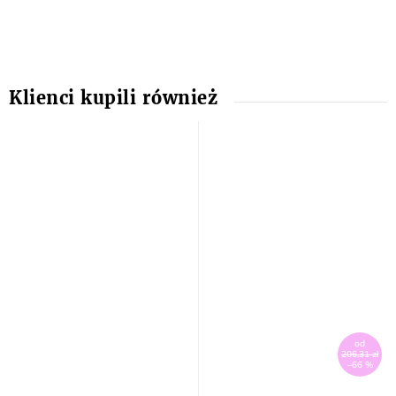
od
206,31 zł
–66 %