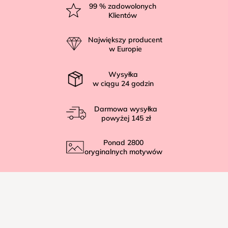
t
99
% zadowolonych
Klientów
o
p
Największy producent
k
w Europie
a
Wysyłka
w ciągu
24
godzin
Darmowa wysyłka
powyżej
145 zł
Ponad
2800
oryginalnych motywów