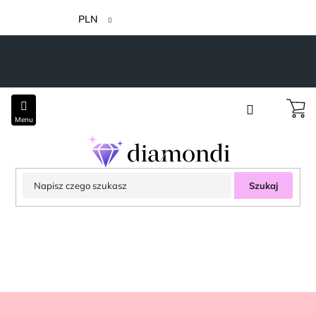
Przejść
do
PLN
treści
Szukaj