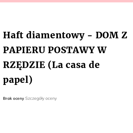
Haft diamentowy - DOM Z
PAPIERU POSTAWY W
RZĘDZIE (La casa de
papel)
Średnia
Szczegóły oceny
Brak oceny
ocena
produktu
wynosi
0,0
na
5