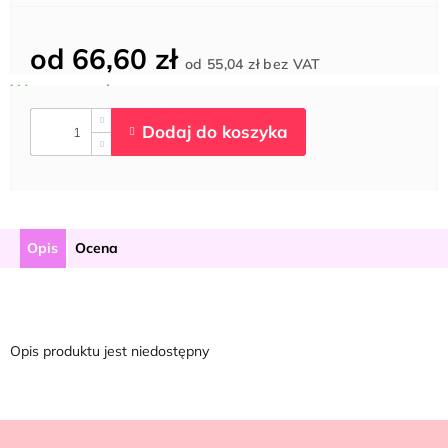
od
66,60 zł
Cena
od
55,04 zł
bez VAT
jednostkowa:
Opis
Ocena
Opis produktu jest niedostępny
S