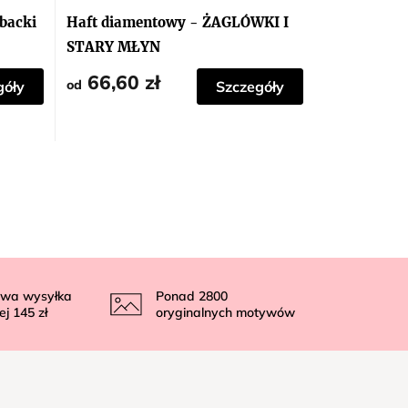
backi
Haft diamentowy - ŻAGLÓWKI I
STARY MŁYN
66,60 zł
od
góły
Szczegóły
wa wysyłka
Ponad
2800
ej
145 zł
oryginalnych motywów