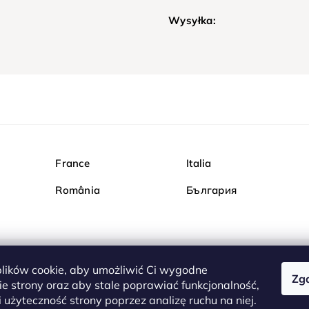
Wysyłka:
France
Italia
România
България
ików cookie, aby umożliwić Ci wygodne
Zg
Kupuj bezpiecznie w Dia
e strony oraz aby stale poprawiać funkcjonalność,
są całkowicie bezpieczn
 użyteczność strony poprzez analizę ruchu na niej.
serwerem są przesyłane 