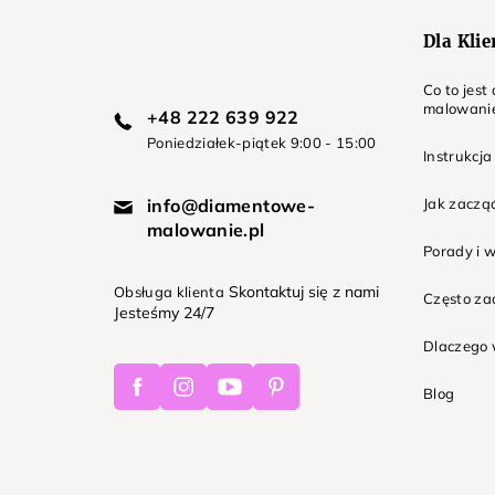
Dla Kli
Co to jes
malowani
+48 222 639 922
Poniedziałek-piątek 9:00 - 15:00
Instrukcja
info@diamentowe-
Jak zaczą
malowanie.pl
Porady i 
Skontaktuj się z nami
Obsługa klienta
Często z
Jesteśmy 24/7
Dlaczego 
Facebook
Instagram
Youtube
Pinterest
Blog