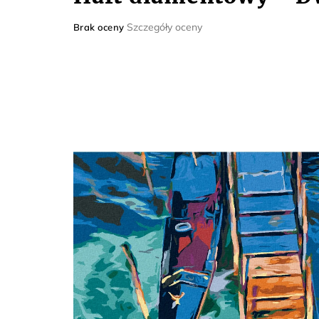
Średnia
Szczegóły oceny
Brak oceny
ocena
produktu
wynosi
0,0
na
5
gwiazdek.