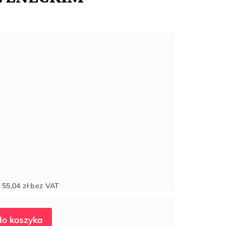
Cena
d
55,04 zł
bez VAT
jednostkowa: