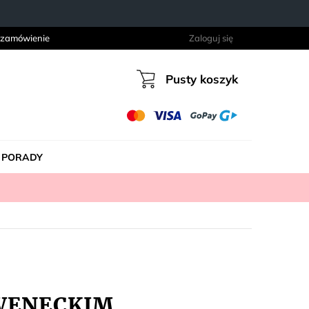
 zamówienie
Zaloguj się
Pusty koszyk
Koszyk
PORADY
 WENECKIM