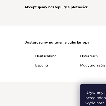
Akceptujemy następujące płatności:
Dostarczamy na terenie całej Europy
Deutschland
Österreich
España
Magyarország
Używamy pl
przeglądani
wydajność i