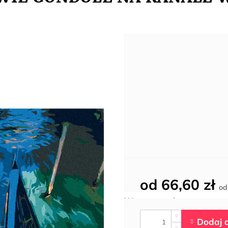
od
66,60 zł
o