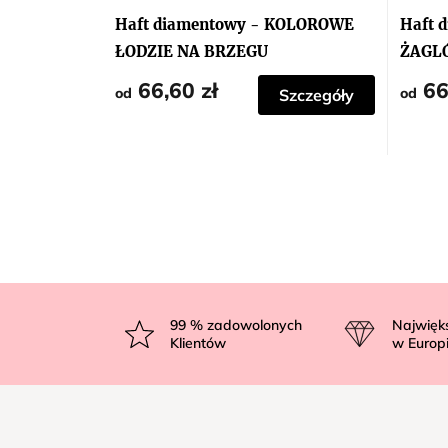
Haft diamentowy - KOLOROWE
Haft 
ŁODZIE NA BRZEGU
ŻAGL
66,60 zł
66
od
od
Szczegóły
S
t
99
% zadowolonych
Najwięk
Klientów
w Europ
o
p
k
a