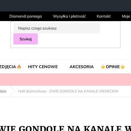
Diamondi pomaga
Wysyłka i płatność
Kontakt
Moje
Szukaj
ZDJĘCIA
HITY CENOWE
AKCESORIA
OPINIE
dzie
Haft diamentowy - DWIE GONDOLE NA KANALE WENECKIM
 DWIE GONDOLE NA KANALE