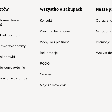
entów
Wszystko o zakupach
Nasze p
t diamentowe
Kontakt
Obraz z w
e?
Warunki handlowe
Najpopula
 krok po kroku
Wysyłka i płatność
Promocje
ć tworzyć obrazy
Reklamacje
Wszystkie
wskazówki
RODO
adawane pytania
Cookies
warto kupić u nas
Moje zamówienie