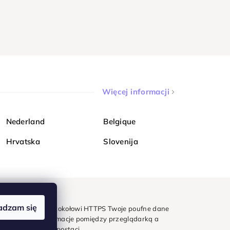
Więcej informacji
Nederland
Belgique
Hrvatska
Slovenija
adzam się
mondi. Dzięki protokołowi HTTPS Twoje poufne dane
e - wszystkie informacje pomiędzy przeglądarką a
w zaszyfrowanej postaci.