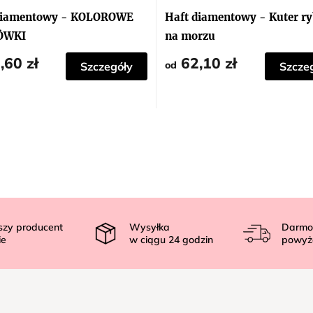
diamentowy - KOLOROWE
Haft diamentowy - Kuter ry
ÓWKI
na morzu
,60 zł
62,10 zł
od
Szczegóły
Szcze
szy producent
Wysyłka
Darmo
ie
w ciągu
24
godzin
powyż