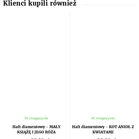
Średnia
W magazynie
W magazynie
ocena
produktu
Haft diamentowy - MAŁY
Haft diamentowy - KOT ANIOŁ Z
wynosi
KSIĄŻĘ I JEGO RÓŻA
KWIATAMI
5,0