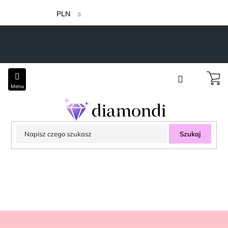
Przejść
do
PLN
treści
Szukaj