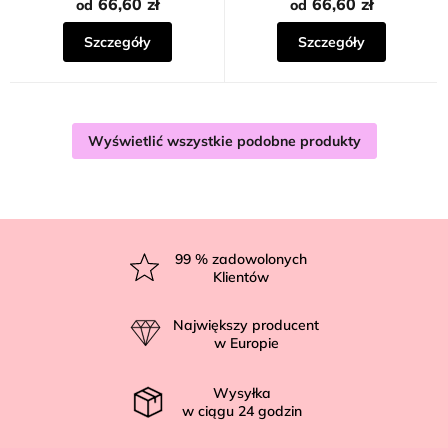
na
66,60 zł
66,60 zł
od
od
5
gwiazdek.
Szczegóły
Szczegóły
Wyświetlić wszystkie podobne produkty
S
t
99
% zadowolonych
Klientów
o
p
Największy producent
k
w Europie
a
Wysyłka
w ciągu
24
godzin