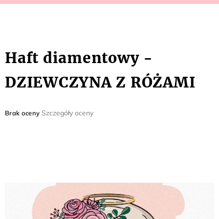
Haft diamentowy -
DZIEWCZYNA Z RÓŻAMI
Średnia
Szczegóły oceny
Brak oceny
ocena
produktu
wynosi
0,0
na
5
gwiazdek.