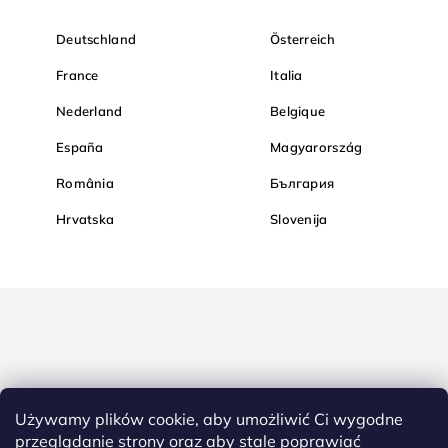
Deutschland
Österreich
France
Italia
Nederland
Belgique
España
Magyarország
România
България
Hrvatska
Slovenija
Używamy plików cookie, aby umożliwić Ci wygodne
przeglądanie strony oraz aby stale poprawiać