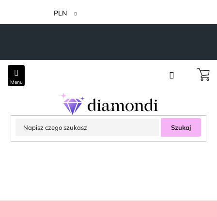
Przejść
do
PLN
treści
Szukaj