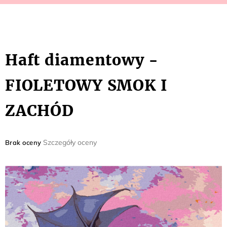
Haft diamentowy -
FIOLETOWY SMOK I
ZACHÓD
Średnia
Szczegóły oceny
Brak oceny
ocena
produktu
wynosi
0,0
na
5
gwiazdek.