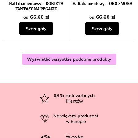
Haft diamentowy - KOBIETA
Haft diamentowy - OKO SMOKA
FANTASY NA PEGAZIE
66,60 zł
66,60 zł
od
od
Szczegóły
Szczegóły
Wyświetlić wszystkie podobne produkty
S
t
99
% zadowolonych
Klientów
o
p
Największy producent
k
w Europie
a
Wysyłka