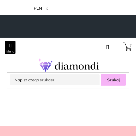
Przejść
do
PLN
treści
Szukaj