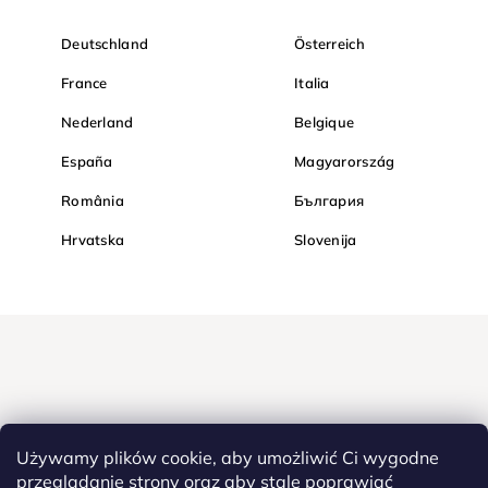
Deutschland
Österreich
France
Italia
Nederland
Belgique
España
Magyarország
România
България
Hrvatska
Slovenija
Używamy plików cookie, aby umożliwić Ci wygodne
przeglądanie strony oraz aby stale poprawiać