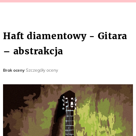
Haft diamentowy - Gitara
– abstrakcja
Średnia
Szczegóły oceny
Brak oceny
ocena
produktu
wynosi
0,0
na
5
gwiazdek.