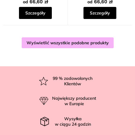
66,60 zł
66,60 zł
od
od
Szczegóły
Szczegóły
Wyświetlić wszystkie podobne produkty
S
t
99
% zadowolonych
Klientów
o
p
Największy producent
k
w Europie
a
Wysyłka
w ciągu
24
godzin