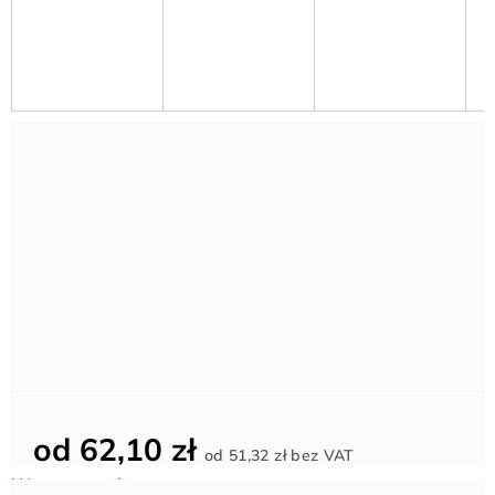
od
62,10 zł
Cena
od
51,32 zł
bez VAT
jednostkowa: