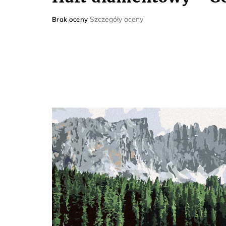
Średnia
Szczegóły oceny
Brak oceny
ocena
produktu
wynosi
0,0
na
5
gwiazdek.