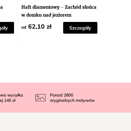
wa
Haft diamentowy - Zachód słońca
w domku nad jeziorem
62,10 zł
od
góły
Szczegóły
wa wysyłka
Ponad
2800
ej
145 zł
oryginalnych motywów