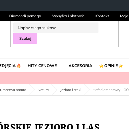
Diamondi pomaga
Wysyłka i płatność
Kontakt
Moje
Szukaj
ZDJĘCIA
HITY CENOWE
AKCESORIA
OPINIE
ku, martwa natura
Natura
Jeziora i rzeki
Haft diamentowy - GÓ
ÓRSKIE JEZIORO I LAS