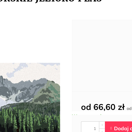
od
66,60 zł
o