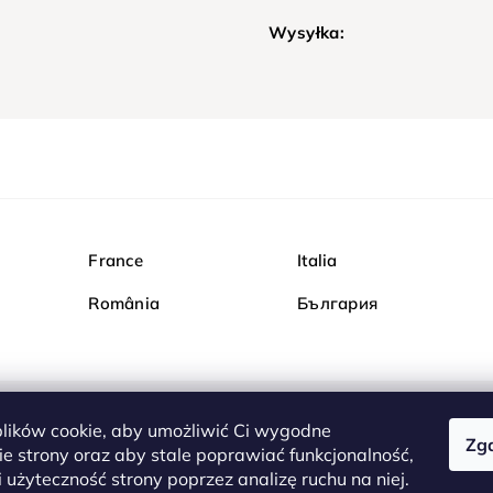
Wysyłka:
France
Italia
România
България
ików cookie, aby umożliwić Ci wygodne
Zg
Kupuj bezpiecznie w Dia
e strony oraz aby stale poprawiać funkcjonalność,
są całkowicie bezpieczn
 użyteczność strony poprzez analizę ruchu na niej.
serwerem są przesyłane 