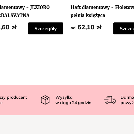
diamentowy - JEZIORO
Haft diamentowy - Fioleto
RDALSVATNA
pełnia księżyca
,60 zł
62,10 zł
od
Szczegóły
Szcze
szy producent
Wysyłka
Darmo
ie
w ciągu
24
godzin
powyż