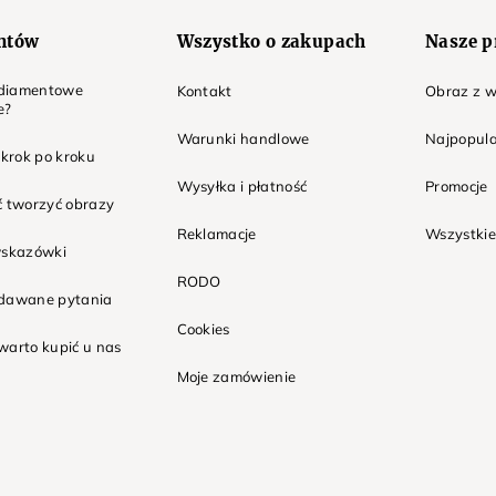
entów
Wszystko o zakupach
Nasze p
t diamentowe
Kontakt
Obraz z w
e?
Warunki handlowe
Najpopula
 krok po kroku
Wysyłka i płatność
Promocje
ć tworzyć obrazy
Reklamacje
Wszystkie
wskazówki
RODO
adawane pytania
Cookies
warto kupić u nas
Moje zamówienie