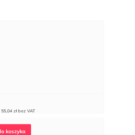
Cena
d
55,04 zł
bez VAT
jednostkowa: