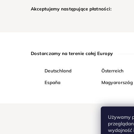
Akceptujemy następujące płatności:
Dostarczamy na terenie całej Europy
Deutschland
Österreich
España
Magyarország
Używamy pl
przeglądani
wydajność i