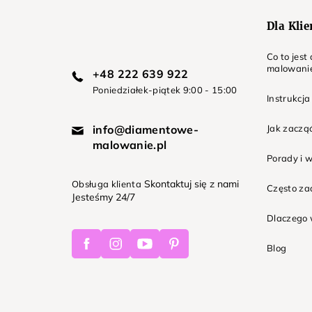
Dla Kli
Co to jes
malowani
+48 222 639 922
Poniedziałek-piątek 9:00 - 15:00
Instrukcja
info@diamentowe-
Jak zaczą
malowanie.pl
Porady i 
Skontaktuj się z nami
Obsługa klienta
Często z
Jesteśmy 24/7
Dlaczego 
Facebook
Instagram
Youtube
Pinterest
Blog