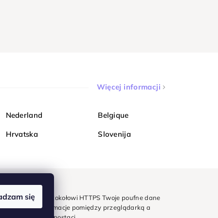
Więcej informacji
Nederland
Belgique
Hrvatska
Slovenija
adzam się
mondi. Dzięki protokołowi HTTPS Twoje poufne dane
e - wszystkie informacje pomiędzy przeglądarką a
w zaszyfrowanej postaci.