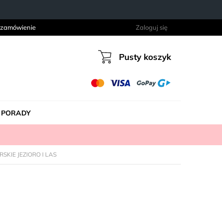
 zamówienie
Zaloguj się
Pusty koszyk
Koszyk
PORADY
RSKIE JEZIORO I LAS