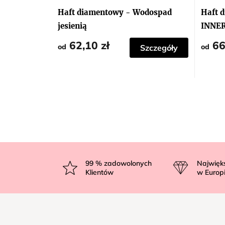
ocena
produktu
Haft diamentowy - Wodospad
Haft 
wynosi
5,0
jesienią
INNE
na
5
62,10 zł
66
gwiazdek.
od
od
Szczegóły
S
t
99
% zadowolonych
Najwięk
Klientów
w Europ
o
p
k
a